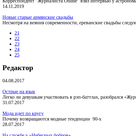
Корреспондент "Журналиста Online" взял интервью у астроно
14.11.2019
Новые старые армянские свадьбы
Несмотря на веяния современности, ереванские свадьбы следу
21
22
23
24
25
Редактор
04.08.2017
Острые на язык
Легко ли девушкам участвовать в рэп-баттлах, разобрался «Жу
31.07.2017
Мода идет по кругу
Почему возвращаются модные тенденции 90-х
28.07.2017
На службе у «Небесных бобров»