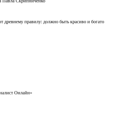
ма Павла Скрипниченко
ют древнему правилу: должно быть красиво и богато
рналист Онлайн»