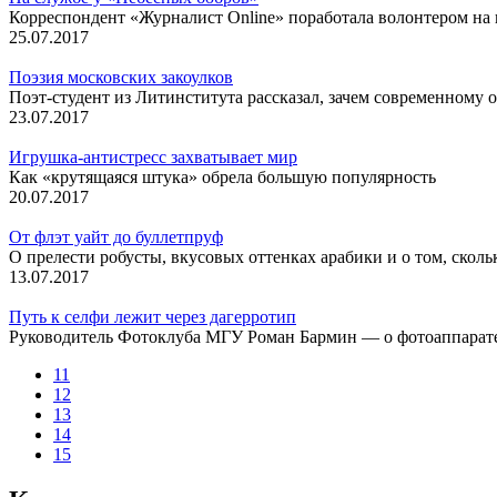
Корреспондент «Журналист Online» поработала волонтером на
25.07.2017
Поэзия московских закоулков
Поэт-студент из Литинститута рассказал, зачем современном
23.07.2017
Игрушка-антистресс захватывает мир
Как «крутящаяся штука» обрела большую популярность
20.07.2017
От флэт уайт до буллетпруф
О прелести робусты, вкусовых оттенках арабики и о том, сколь
13.07.2017
Путь к селфи лежит через дагерротип
Руководитель Фотоклуба МГУ Роман Бармин — о фотоаппарате 
11
12
13
14
15