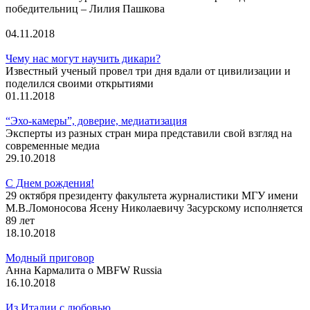
победительниц – Лилия Пашкова
04.11.2018
Чему нас могут научить дикари?
Известный ученый провел три дня вдали от цивилизации и
поделился своими открытиями
01.11.2018
“Эхо-камеры”, доверие, медиатизация
Эксперты из разных стран мира представили свой взгляд на
современные медиа
29.10.2018
С Днем рождения!
29 октября президенту факультета журналистики МГУ имени
М.В.Ломоносова Ясену Николаевичу Засурскому исполняется
89 лет
18.10.2018
Модный приговор
Анна Кармалита о МBFW Russia
16.10.2018
Из Италии с любовью