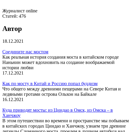
Журналист online
Статей:
476
Автор
18.12.2021
Соедините нас мостом
Как реальная история создания моста в китайском городе
Наньнин может вдохновить на создание воображаемой
истории любви
17.12.2021
Как по мосту в Китай и Россию попал буддизм
Что общего между древними пещерами на Севере Китая и
ледяными гротами острова Ольхон на Байкале
16.12.2021
Куда приводят мосты: из Циндао в Омск, из Омска – в
Ханчжоу
В этом путешествии во времени и пространстве мы побываем
в китайских городах Циндао и Ханчжоу, узнаем три древние
легенды Сломанного моста, проедем в душном автобусе над