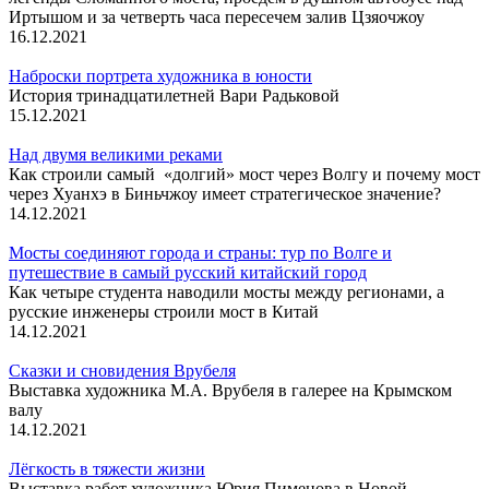
Иртышом и за четверть часа пересечем залив Цзяочжоу
16.12.2021
Наброски портрета художника в юности
История тринадцатилетней Вари Радьковой
15.12.2021
Над двумя великими реками
Как строили самый «долгий» мост через Волгу и почему мост
через Хуанхэ в Биньчжоу имеет стратегическое значение?
14.12.2021
Мосты соединяют города и страны: тур по Волге и
путешествие в самый русский китайский город
Как четыре студента наводили мосты между регионами, а
русские инженеры строили мост в Китай
14.12.2021
Сказки и сновидения Врубеля
Выставка художника М.А. Врубеля в галерее на Крымском
валу
14.12.2021
Лёгкость в тяжести жизни
Выставка работ художника Юрия Пименова в Новой