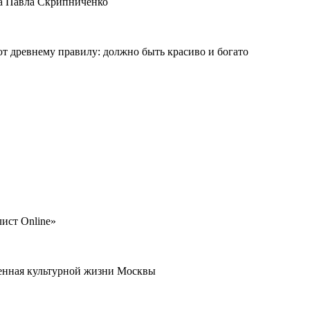
ма Павла Скрипниченко
ют древнему правилу: должно быть красиво и богато
ист Online»
щенная культурной жизни Москвы