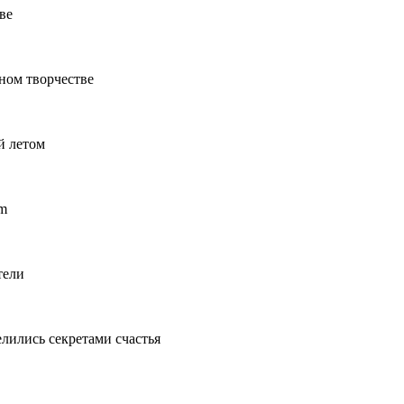
ве
ном творчестве
й летом
um
тели
лились секретами счастья