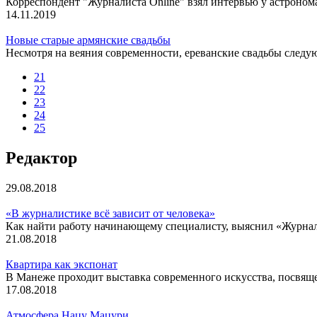
Корреспондент "Журналиста Online" взял интервью у астроно
14.11.2019
Новые старые армянские свадьбы
Несмотря на веяния современности, ереванские свадьбы следу
21
22
23
24
25
Редактор
29.08.2018
«В журналистике всё зависит от человека»
Как найти работу начинающему специалисту, выяснил «Журнал
21.08.2018
Квартира как экспонат
В Манеже проходит выставка современного искусства, посвя
17.08.2018
Атмосфера Нацу Мацури