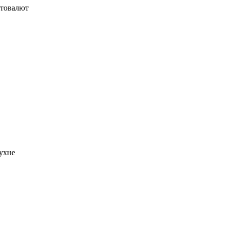
птовалют
ухне