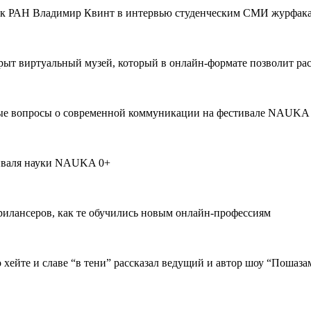
демик РАН Владимир Квинт в интервью студенческим СМИ журфа
т виртуальный музей, который в онлайн-формате позволит расс
ные вопросы о современной коммуникации на фестивале NAUKA
тиваля науки NAUKA 0+
илансеров, как те обучились новым онлайн-профессиям
о хейте и славе “в тени” рассказал ведущий и автор шоу “Пошаз