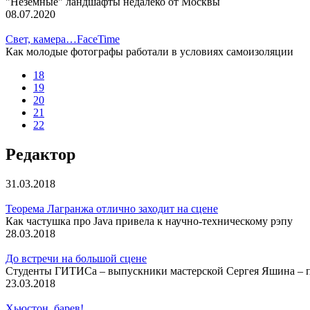
"Неземные" ландшафты недалеко от Москвы
08.07.2020
Свет, камера…FaceTime
Как молодые фотографы работали в условиях самоизоляции
18
19
20
21
22
Редактор
31.03.2018
Теорема Лагранжа отлично заходит на сцене
Как частушка про Java привела к научно-техническому рэпу
28.03.2018
До встречи на большой сцене
Студенты ГИТИСа – выпускники мастерской Сергея Яшина – п
23.03.2018
Хьюстон, барев!