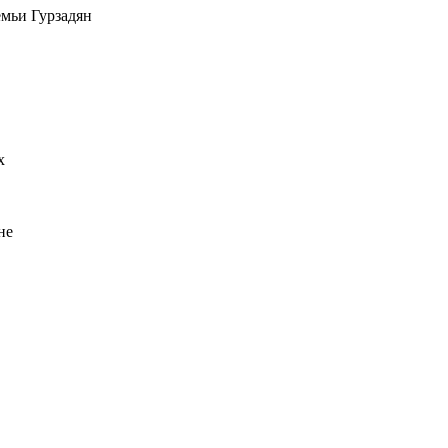
емьи Гурзадян
х
не