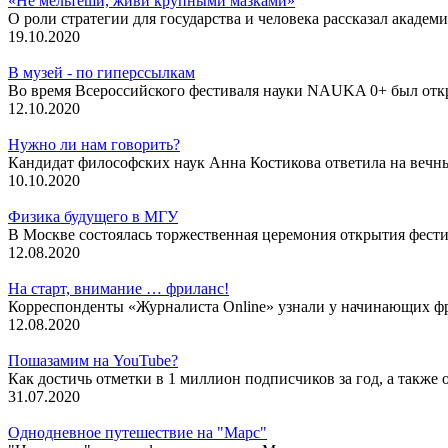
«Не мельтеши, живи крупными мазками»
О роли стратегии для государства и человека рассказал ака
19.10.2020
В музей - по гиперссылкам
Во время Всероссийского фестиваля науки NAUKA 0+ был откры
12.10.2020
Нужно ли нам говорить?
Кандидат философских наук Анна Костикова ответила на веч
10.10.2020
Физика будущего в МГУ
В Москве состоялась торжественная церемония открытия фес
12.08.2020
На старт, внимание … фриланс!
Корреспонденты «Журналиста Online» узнали у начинающих фр
12.08.2020
Пошазамим на YouTube?
Как достичь отметки в 1 миллион подписчиков за год, а также 
31.07.2020
Однодневное путешествие на "Марс"