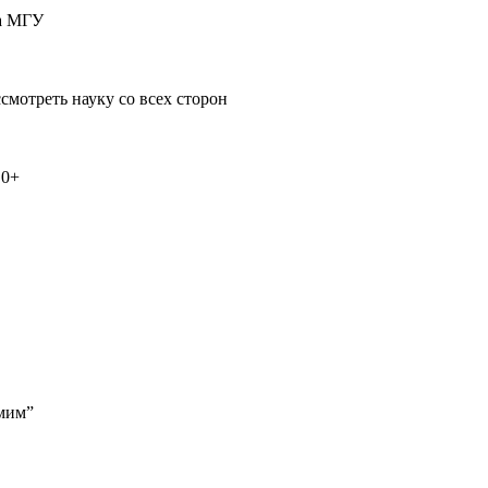
ка МГУ
мотреть науку со всех сторон
 0+
амим”