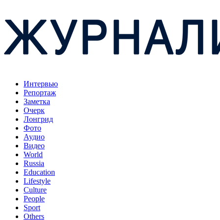
Интервью
Репортаж
Заметка
Очерк
Лонгрид
Фото
Аудио
Видео
World
Russia
Education
Lifestyle
Culture
People
Sport
Others