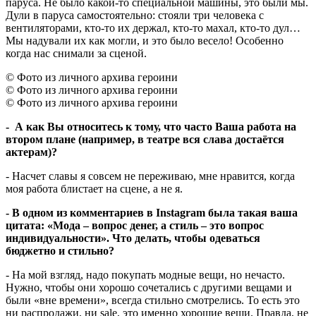
паруса. Не было какой-то специальной машины, это были мы.
Дули в паруса самостоятельно: стояли три человека с
вентиляторами, кто-то их держал, кто-то махал, кто-то дул…
Мы надували их как могли, и это было весело! Особенно
когда нас снимали за сценой.
© Фото из личного архива героини
© Фото из личного архива героини
© Фото из личного архива героини
- А как Вы относитесь к тому, что часто Ваша работа на
втором плане (например, в театре вся слава достаётся
актерам)?
- Насчет славы я совсем не переживаю, мне нравится, когда
моя работа блистает на сцене, а не я.
- В одном из комментариев в Instagram была такая ваша
цитата: «Мода – вопрос денег, а стиль – это вопрос
индивидуальности». Что делать, чтобы одеваться
бюджетно и стильно?
- На мой взгляд, надо покупать модные вещи, но нечасто.
Нужно, чтобы они хорошо сочетались с другими вещами и
были «вне времени», всегда стильно смотрелись. То есть это
ни распродажи, ни sale, это именно хорошие вещи. Правда, не