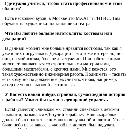
-
Где нужно учиться, чтобы стать профессионалом в этой
области?
- Есть несколько вузов, в Москве это МХАТ и ГИТИС. Там
обучают на художника-постановщика театра.
- Что Вы любите больше изготовлять: костюмы или
декорации?
- В данный момент мне больше нравятся костюмы, так как я
уже в них погрузилась. Декорации – это тоже интересно, но
они, на мой взгляд, больше для мужчин. При работе с ними
много сталкиваешься со строительными материалами,
большими масштабами, с креплениями. Мне кажется, это
такая художественно-инженерная работа. Поднимать – таскать
есть кому, но ты должен все рассчитать, чтобы, например,
актер не упал с высокой лестницы…
- У Вас есть какая-нибудь странная, сумасшедшая история
с работы? Может быть, часть декораций украли…
- Есть! (смеется) Однажды мы ставили спектакль в детской
гимназии, назывался «Летучий корабль». Наш «корабль»
должен был полететь с помощью визуальной иллюзии. У нас
было небо на занавесе, а «корабль» должен был надувать