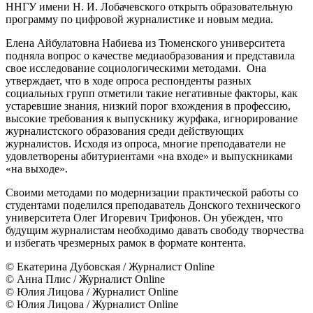
ННГУ имени Н. И. Лобачевского открыть образовательную
программу по цифровой журналистике и новым медиа.
Елена Айбулатовна Набиева из Тюменского университета
подняла вопрос о качестве медиаобразования и представила
свое исследование социологическими методами. Она
утверждает, что в ходе опроса респонденты разных
социальных групп отметили такие негативные факторы, как
устаревшие знания, низкий порог вхождения в профессию,
высокие требования к выпускнику журфака, игнорирование
журналистского образования среди действующих
журналистов. Исходя из опроса, многие преподаватели не
удовлетворены абитуриентами «на входе» и выпускниками
«на выходе».
Своими методами по модернизации практической работы со
студентами поделился преподаватель Донского технического
университета Олег Игоревич Трифонов. Он убежден, что
будущим журналистам необходимо давать свободу творчества
и избегать чрезмерных рамок в формате контента.
© Екатерина Дубовская / Журналист Online
© Анна Плис / Журналист Online
© Юлия Лицова / Журналист Online
© Юлия Лицова / Журналист Online