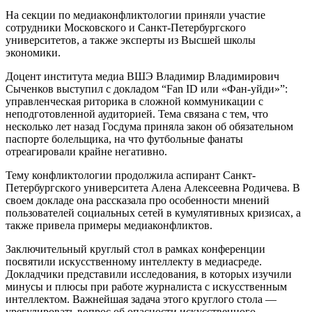
На секции по медиаконфликтологии приняли участие
сотрудники Московского и Санкт-Петербургского
университетов, а также эксперты из Высшей школы
экономики.
Доцент института медиа ВШЭ Владимир Владимирович
Сыченков выступил с докладом “Fan ID или «Фан-уйди»”:
управленческая риторика в сложной коммуникации с
неподготовленной аудиторией. Тема связана с тем, что
несколько лет назад Госдума приняла закон об обязательном
паспорте болельщика, на что футбольные фанаты
отреагировали крайне негативно.
Тему конфликтологии продолжила аспирант Санкт-
Петербургского университета Алена Алексеевна Родичева. В
своем докладе она рассказала про особенности мнений
пользователей социальных сетей в кумулятивных кризисах, а
также привела примеры медиаконфликтов.
Заключительный круглый стол в рамках конференции
посвятили искусственному интеллекту в медиасреде.
Докладчики представили исследования, в которых изучили
минусы и плюсы при работе журналиста с искусственным
интеллектом. Важнейшая задача этого круглого стола —
урегулировать вопрос об опасности искусственного