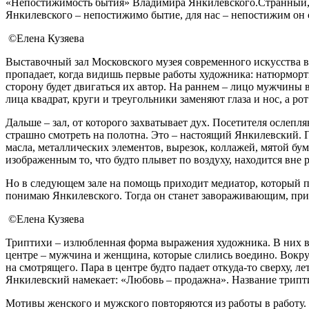
«Непостижимость бытия» Владимира Янкилевского.Странный, 
Янкилевского – непостижимо бытие, для нас – непостижим он с
©Елена Кузяева
Выставочный зал Московского музея современного искусства в
пропадает, когда видишь первые работы художника: натюрморт
сторону будет двигаться их автор. На раннем – лицо мужчины 
лица квадрат, круги и треугольники заменяют глаза и нос, а р
Дальше – зал, от которого захватывает дух. Посетителя ослеп
страшно смотреть на полотна. Это – настоящий Янкилевский. По
масла, металлических элементов, вырезок, коллажей, мятой бум
изображенным то, что будто плывет по воздуху, находится вне 
Но в следующем зале на помощь приходит медиатор, который пр
понимаю Янкилевского. Тогда он станет завораживающим, при
©Елена Кузяева
Триптихи – излюбленная форма выражения художника. В них вс
центре – мужчина и женщина, которые слились воедино. Вокру
на смотрящего. Пара в центре будто падает откуда-то сверху, 
Янкилевский намекает: «Любовь – продажна». Название триптих
Мотивы женского и мужского повторяются из работы в работу. 