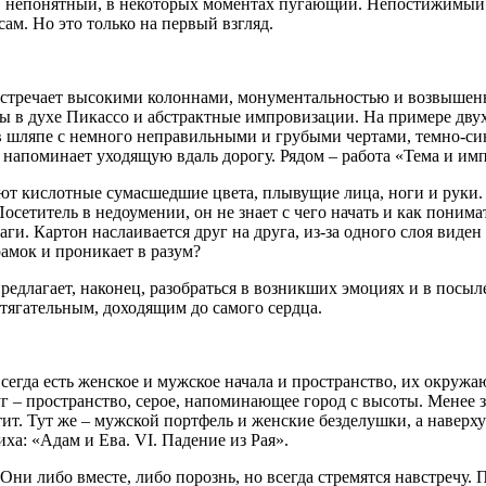
непонятный, в некоторых моментах пугающий. Непостижимый. Н
ам. Но это только на первый взгляд.
стречает высокими колоннами, монументальностью и возвышенно
ы в духе Пикассо и абстрактные импровизации. На примере двух
в шляпе с немного неправильными и грубыми чертами, темно-син
от напоминает уходящую вдаль дорогу. Рядом – работа «Тема и им
ляют кислотные сумасшедшие цвета, плывущие лица, ноги и руки.
сетитель в недоумении, он не знает с чего начать и как понима
аги. Картон наслаивается друг на друга, из-за одного слоя виден
рамок и проникает в разум?
едлагает, наконец, разобраться в возникших эмоциях и в посыл
тягательным, доходящим до самого сердца.
егда есть женское и мужское начала и пространство, их окружа
г – пространство, серое, напоминающее город с высоты. Менее 
летит. Тут же – мужской портфель и женские безделушки, а навер
а: «Адам и Ева. VI. Падение из Рая».
Они либо вместе, либо порознь, но всегда стремятся навстречу.