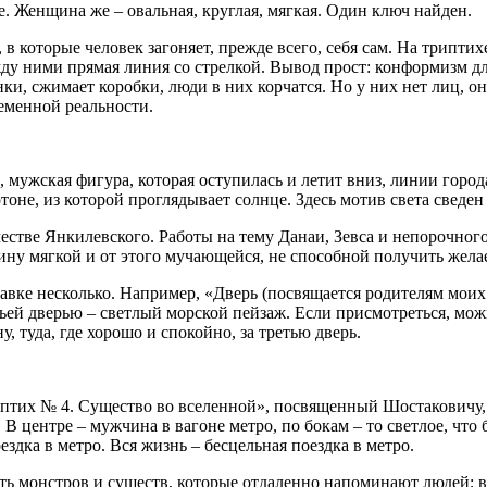
. Женщина же – овальная, круглая, мягкая. Один ключ найден.
которые человек загоняет, прежде всего, себя сам. На триптихе
жду ними прямая линия со стрелкой. Вывод прост: конформизм дл
нки, сжимает коробки, люди в них корчатся. Но у них нет лиц, о
еменной реальности.
 мужская фигура, которая оступилась и летит вниз, линии горо
ртоне, из которой проглядывает солнце. Здесь мотив света сведен
стве Янкилевского. Работы на тему Данаи, Зевса и непорочного
у мягкой и от этого мучающейся, не способной получить жела
авке несколько. Например, «Дверь (посвящается родителям моих
етьей дверью – светлый морской пейзаж. Если присмотреться, мо
, туда, где хорошо и спокойно, за третью дверь.
птих № 4. Существо во вселенной», посвященный Шостаковичу, 
 центре – мужчина в вагоне метро, по бокам – то светлое, что б
ездка в метро. Вся жизнь – бесцельная поездка в метро.
ь монстров и существ, которые отдаленно напоминают людей; вы