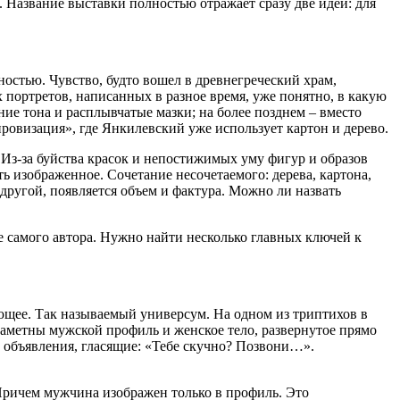
азвание выставки полностью отражает сразу две идеи: для
стью. Чувство, будто вошел в древнегреческий храм,
 портретов, написанных в разное время, уже понятно, в какую
ие тона и расплывчатые мазки; на более позднем – вместо
провизация», где Янкилевский уже использует картон и дерево.
 Из-за буйства красок и непостижимых уму фигур и образов
ть изображенное. Сочетание несочетаемого: дерева, картона,
 другой, появляется объем и фактура. Можно ли назвать
е самого автора. Нужно найти несколько главных ключей к
ющее. Так называемый универсум. На одном из триптихов в
заметны мужской профиль и женское тело, развернутое прямо
ху объявления, гласящие: «Тебе скучно? Позвони…».
 Причем мужчина изображен только в профиль. Это