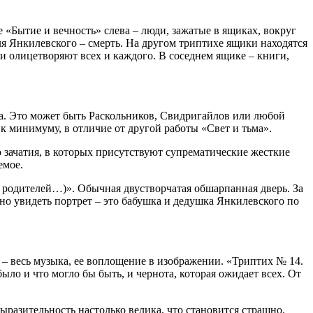
 «Бытие и вечность» слева – люди, зажатые в ящиках, вокруг
я Янкилевского – смерть. На другом триптихе ящики находятся
ни олицетворяют всех и каждого. В соседнем ящике – книги,
да. Это может быть Раскольников, Свидригайлов или любой
 к минимуму, в отличие от другой работы «Свет и тьма».
 зачатия, в которых присутствуют супрематические жесткие
емое.
 родителей…)». Обычная двустворчатая обшарпанная дверь. За
жно увидеть портрет – это бабушка и дедушка Янкилевского по
– весь музыка, ее воплощение в изображении. «Триптих № 14.
ыло и что могло бы быть, и чернота, которая ожидает всех. От
разительность настолько велика, что становится страшно.