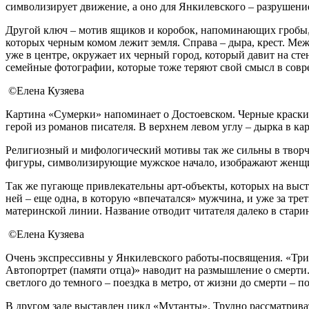
символизирует движение, а оно для Янкилевского – разрушение
Другой ключ – мотив ящиков и коробок, напоминающих гробы, в 
которых черным комом лежит земля. Справа – дыра, крест. Ме
уже в центре, окружает их черный город, который давит на сте
семейные фотографии, которые тоже теряют свой смысл в совр
©Елена Кузяева
Картина «Сумерки» напоминает о Достоевском. Черные краски,
герой из романов писателя. В верхнем левом углу – дырка в ка
Религиозный и мифологический мотивы так же сильны в творче
фигуры, символизирующие мужское начало, изображают женщин
Так же пугающе привлекательны арт-объекты, которых на выст
ней – еще одна, в которую «впечатался» мужчина, и уже за тр
материнской линии. Название отводит читателя далеко в старину
©Елена Кузяева
Очень экспрессивны у Янкилевского работы-посвящения. «Три
Автопортрет (памяти отца)» наводит на размышление о смерти. В
светлого до темного – поездка в метро, от жизни до смерти – по
В другом зале выставлен цикл «Мутанты». Трудно рассматриват