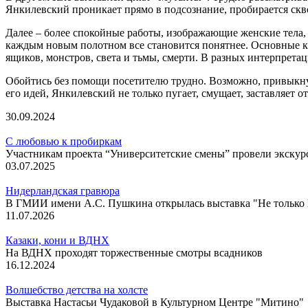
Янкилевский проникает прямо в подсознание, пробирается скво
Далее – более спокойные работы, изображающие женские тела,
каждым новым полотном все становится понятнее. Основные клю
ящиков, монстров, света и тьмы, смерти. В разных интерпрета
Обойтись без помощи посетителю трудно. Возможно, привыкну
его идей, Янкилевский не только пугает, смущает, заставляет о
30.09.2024
С любовью к пробиркам
Участникам проекта “Университетские смены” провели экску
03.07.2025
Нидерландская гравюра
В ГМИИ имени А.С. Пушкина открылась выставка "Не только Б
11.07.2026
Казаки, кони и ВДНХ
На ВДНХ проходят торжественные смотры всадников
16.12.2024
Волшебство детства на холсте
Выставка Настасьи Чудаковой в Культурном Центре "Митино"