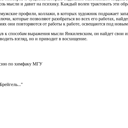
зь мысли и давит на психику. Каждый волен трактовать эти обр
 мужские профили, коллажи, в которых художник подражает запа
чи, которые позволяют разобраться во всех его работах, найде
циях они повторяются от работы к работе, освещаются под новым
в к способам выражения мысли Янкилевским, он найдет свои ин
тводить взгляд, но и приводит в восхищение.
рсию по химфаку МГУ
рейгель..."