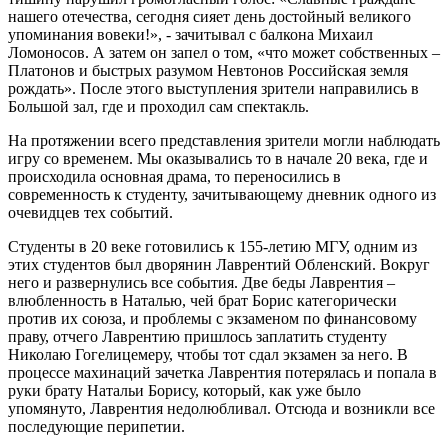
нашего отечества, сегодня сияет день достойный великого
упоминания вовеки!», - зачитывал с балкона Михаил
Ломоносов. А затем он запел о том, «что может собственных –
Платонов и быстрых разумом Невтонов Российская земля
рождать». После этого выступления зрители направились в
Большой зал, где и проходил сам спектакль.
На протяжении всего представления зрители могли наблюдать
игру со временем. Мы оказывались то в начале 20 века, где и
происходила основная драма, то переносились в
современность к студенту, зачитывающему дневник одного из
очевидцев тех событий.
Студенты в 20 веке готовились к 155-летию МГУ, одним из
этих студентов был дворянин Лаврентий Обленский. Вокруг
него и развернулись все события. Две беды Лаврентия –
влюбленность в Наталью, чей брат Борис категорически
против их союза, и проблемы с экзаменом по финансовому
праву, отчего Лаврентию пришлось заплатить студенту
Николаю Гогелицемеру, чтобы тот сдал экзамен за него. В
процессе махинаций зачетка Лаврентия потерялась и попала в
руки брату Натальи Борису, который, как уже было
упомянуто, Лаврентия недолюбливал. Отсюда и возникли все
последующие перипетии.