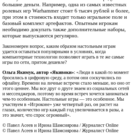
большие деньги. Например, одна из самых известных
ролевых игр Warhammer стоит 6 тысяч рублей и более,
при этом в стоимость входит только игральное поле и
базовый комплект артефактов. Опытным игрокам
необходимо докупать также дополнительные наборы,
которые выпускаются регулярно.
Закономерен вопрос, каким образом настольным играм
удается оставаться популярными в условиях, когда
компьютерные технологии позволяют играть в те же самые
игры по сети, притом дешевле?
Ольга Якимук, автор «Якивоки»
: «Люди в какой-то момент
бросились в цифровую среду, а потом они соскучились по
офлайну. Времени на личные встречи стало меньше, но оно от
этого ценнее. Мы все друг о друге знаем из социальных сетей
и мессенджеров, поэтому во время встреч хочется заниматься
чем-то особенным. Настольные игры — это особенное. Мы
участвуем в «Игроконе» уже четвертый раз, он растет на
глазах, количество игр каждый год увеличивается в разы, а
это значит, что спрос огромный».
© Павел Асеев и Ирина Шамсиярова / Журналист Online
© Павел Асеев и Ирина Шамсиярова / Журналист Online