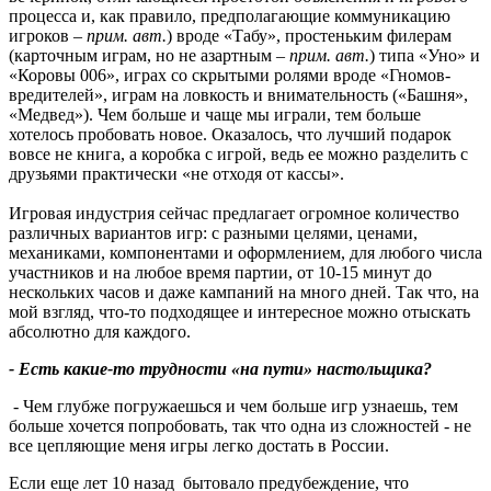
процесса и, как правило, предполагающие коммуникацию
игроков –
прим. авт.
) вроде «Табу», простеньким филерам
(карточным играм, но не азартным –
прим. авт.
) типа «Уно» и
«Коровы 006», играх со скрытыми ролями вроде «Гномов-
вредителей», играм на ловкость и внимательность («Башня»,
«Медвед»). Чем больше и чаще мы играли, тем больше
хотелось пробовать новое. Оказалось, что лучший подарок
вовсе не книга, а коробка с игрой, ведь ее можно разделить с
друзьями практически «не отходя от кассы».
Игровая индустрия сейчас предлагает огромное количество
различных вариантов игр: с разными целями, ценами,
механиками, компонентами и оформлением, для любого числа
участников и на любое время партии, от 10-15 минут до
нескольких часов и даже кампаний на много дней. Так что, на
мой взгляд, что-то подходящее и интересное можно отыскать
абсолютно для каждого.
- Есть какие-то трудности «на пути» настольщика?
- Чем глубже погружаешься и чем больше игр узнаешь, тем
больше хочется попробовать, так что одна из сложностей - не
все цепляющие меня игры легко достать в России.
Если еще лет 10 назад бытовало предубеждение, что