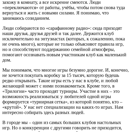
захожу в комнату, а все искренне смеются. Люди
«переключаются» от работы, учёбы, чтобы потом снова туда
вернуться и жить с новыми силами. Я понимаю, что
занимаюсь созиданием.
Люди собираются по «сарафанному радио»: сюда приходят
наши друзья, друзья друзей и так далее. Держится клуб
исключительно на энтузиастах (которых, к сожалению, пока
не очень много), которые не только объясняют правила игр,
но и способствуют поддержанию семейной атмосферы,
помогают осознавать новым участникам клуб как маленький
дом.
Мы понимаем, что многие игры безумно дорогие. И, конечно,
не хочется покупать коробку за 15 тысяч, которую будешь
редко открывать. Такие игры есть у нас в клубе, и любой
желающий может с ними познакомиться. Кроме того, в
«Трилогии» часто проходят турниры. Участие в них – это
возможность реализоваться: у любителей одной игры
формируется «турнирная сетка», из которой понятно, кто –
«крутой». У нас нет специализации на каких-то играх. Нам
интересно собирать здесь разных людей.
В городе мы – один из самых больших клубов настольных
игр. Но о конкуренции с другими говорить не приходится,