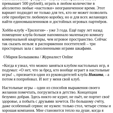
превышает 500 рублей), играть в любом количестве в
абсолютно любые «настолки» неограниченное время. Этот
вариант подходит не только для тех, кто не может позволить
себе приобрести любимую коробку, но и для всех желающих
найти единомышленников и достойных игровых партнёров.
Хобби-клубу «Трилогия» - уже 3 года. Ещё пару лет назад
помещение клуба больше напоминало маленькую комнату
коммунальной квартиры, чем игровое пространство. Сейчас
так сказать нельзя: в распоряжении посетителей – три
просторных зала с заполненными играми шкафами.
©Мария Большакова / Журналист Online
«Когда я узнал, что можно заняться клубом настольных игр, я
подумал: «О нет, что за бред, кто вообще играет в настольные
игры! -, признается один из руководителей клуба
Никита
, - а
потом я попробовал. И вот у меня свой клуб.
Настольные игры – один из способов выражения своего
желания помечтать, погрузиться в детство. Концепция
безумно добрая. Здесь никто не курит, не пьёт, не портит своё
здоровье, а побыть с друзьями хочется. По большому счёту,
даже особенный сервис не нужен: только стол, четыре стены и
хорошая компания. Мне становится тепло на душе, когда я