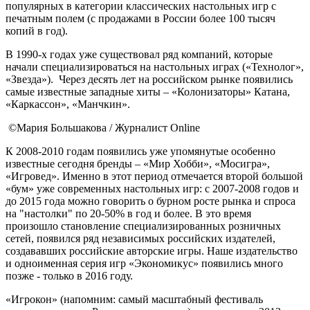
популярных в категории классических настольных игр с
печатным полем (с продажами в России более 100 тысяч
копий в год).
В 1990-х годах уже существовал ряд компаний, которые
начали специализироваться на настольных играх («Технолог»,
«Звезда»). Через десять лет на российском рынке появились
самые известные западные хиты – «Колонизаторы» Катана,
«Каркассон», «Манчкин».
©Мария Большакова / Журналист Online
К 2008-2010 годам появились уже упомянутые особенно
известные сегодня бренды – «Мир Хобби», «Мосигра»,
«Игровед». Именно в этот период отмечается второй большой
«бум» уже современных настольных игр: с 2007-2008 годов и
до 2015 года можно говорить о бурном росте рынка и спроса
на "настолки" по 20-50% в год и более. В это время
произошло становление специализированных розничных
сетей, появился ряд независимых российских издателей,
создававших российские авторские игры. Наше издательство
и одноименная серия игр «Экономикус» появились много
позже - только в 2016 году.
«Игрокон» (напомним: самый масштабный фестиваль