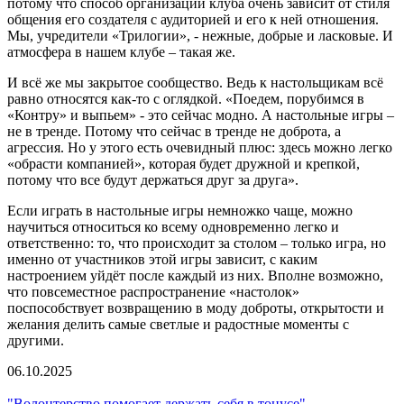
потому что способ организации клуба очень зависит от стиля
общения его создателя с аудиторией и его к ней отношения.
Мы, учредители «Трилогии», - нежные, добрые и ласковые. И
атмосфера в нашем клубе – такая же.
И всё же мы закрытое сообщество. Ведь к настольщикам всё
равно относятся как-то с оглядкой. «Поедем, порубимся в
«Контру» и выпьем» - это сейчас модно. А настольные игры –
не в тренде. Потому что сейчас в тренде не доброта, а
агрессия. Но у этого есть очевидный плюс: здесь можно легко
«обрасти компанией», которая будет дружной и крепкой,
потому что все будут держаться друг за друга».
Если играть в настольные игры немножко чаще, можно
научиться относиться ко всему одновременно легко и
ответственно: то, что происходит за столом – только игра, но
именно от участников этой игры зависит, с каким
настроением уйдёт после каждый из них. Вполне возможно,
что повсеместное распространение «настолок»
поспособствует возвращению в моду доброты, открытости и
желания делить самые светлые и радостные моменты с
другими.
06.10.2025
"Волонтерство помогает держать себя в тонусе"