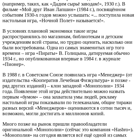
(например, таких, как «Дадим сырьё заводам!», 1930 г.). В
фильме «Мой друг Иван Лапшин» (1984 г.), посвящённом
событиям 1930-х годов можно услышать: «... поступила новая
настольная игра, «Ночной Полет» называется!».
В условиях плановой экономики такие игры
распространялись по магазинам, библиотекам и детским
учреждениям всей страны, но трудно оценить, насколько они
были востребованы. Одна из самых знаменитых игр того
времени – игра «Пираты» В. Голицына, датируемая обычно
1934 г., но опубликованная впервые в 1984 г. в журнале
«Пионер».
В 1988 г. в Советском Союзе появилась игра «Менеджер» (от
издательства «Кооператив Лечебная Физкультура» и позже -
ряд других изданий) – клон западной «Монополии» 1934
года. Появление этой игры действительно можно назвать
первым «бумом» – она захватила умы людей, рекламу
настольной игры показывали по телеканалам, общие тиражи
разных версий «Менеджеров» оцениваются в сотни тысяч и,
возможно, могли достигать и миллионов копий.
Много позже на рынок пришли правообладатели
оригинальной «Монополии» (сейчас это компания «Hasbro»).
«Монополия» на сегодня является всё ещё одной из самых