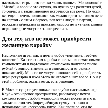
настольные игры - это только «кинь-двинь», "Монополия" и
"Мемо", и вообще это скучно, но нужно для развития детей,
то сейчас я с таким мнением встречаюсь все реже. Но люди
все еще не очень понимают, как можно тратить столько денег
на картон - с этим я борюсь, вовлекая людей в партии,
рассказывая/показывая простые, недорогие и увлекательные
игры, которые могут их заинтересовать.
Для тех, кто не может приобрести
желанную коробку
Настольные игры, как и почти любое увлечение, требуют
вложений. Качественная коробка с полем, пластмассовыми
компонентами и карточками стоит около полутора тысяч
рублей (стоимость меняется в зависимости от разных
показателей). Многие не могут позволить себе приобретать
игры регулярно и из-за этого не играют в них вовсе. Но и у
этой проблемы, оказывается, есть решение.
В Москве существует множество клубов настольных игр.
Клуб – это игровое пространство, работающее почти
круглосуточно. Любой желающий может посетить его и,
заплатив стоп-чек (определённую сумму – за вход и
использование «ресурсов» клуба. Как правило, она не