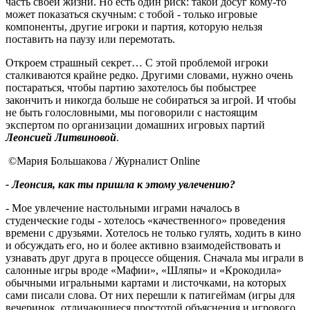
часть своей жизни. Но есть один риск: такой досуг кому-то
может показаться скучным: с тобой - только игровые
компоненты, другие игроки и партия, которую нельзя
поставить на паузу или перемотать.
Откроем страшный секрет… С этой проблемой игроки
сталкиваются крайне редко. Другими словами, нужно очень
постараться, чтобы партию захотелось бы побыстрее
закончить и никогда больше не собираться за игрой. И чтобы
не быть голословными, мы поговорили с настоящим
экспертом по организации домашних игровых партий
Леонсией Литвиновой
.
©Мария Большакова / Журналист Online
- Леонсия, как ты пришла к этому увлечению?
- Мое увлечение настольными играми началось в
студенческие годы - хотелось «качественного» проведения
времени с друзьями. Хотелось не только гулять, ходить в кино
и обсуждать его, но и более активно взаимодействовать и
узнавать друг друга в процессе общения. Сначала мы играли в
салонные игры вроде «Мафии», «Шляпы» и «Крокодила»
обычными игральными картами и листочками, на которых
сами писали слова. От них перешли к патигеймам (игры для
вечеринок, отличающиеся простотой объяснения и игрового