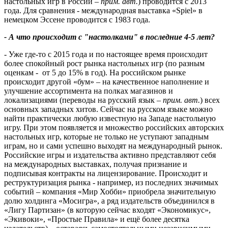
настольных игр в России –
прим. авт.
) проводится с 2013
года. Для сравнения - международная выставка «Spiel» в
немецком Эссене проводится с 1983 года.
- А что происходит с "настолками" в последние 4-5 лет?
- Уже где-то с 2015 года и по настоящее время происходит
более спокойный рост рынка настольных игр (по разным
оценкам - от 5 до 15% в год). На российском рынке
происходит другой «бум» – на качественное наполнение и
улучшение ассортимента на полках магазинов и
локализациями (переводы на русский язык –
прим. авт.
) всех
основных западных хитов. Сейчас на русском языке можно
найти практически любую известную на Западе настольную
игру. При этом появляется и множество российских авторских
настольных игр, которые не только не уступают западным
играм, но и сами успешно выходят на международный рынок.
Российские игры и издательства активно представляют себя
на международных выставках, получая признание и
подписывая контракты на лицензирование. Происходит и
реструктуризация рынка - например, из последних значимых
событий – компания «Мир Хобби» приобрела значительную
долю холдинга «Мосигра», а ряд издательств объединился в
«Лигу Партизан» (в которую сейчас входят «Экономикус»,
«Экивоки», «Простые Правила» и ещё более десятка