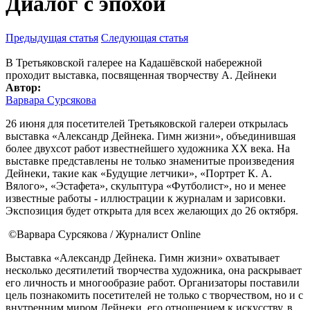
Диалог с эпохой
Предыдущая статья
Следующая статья
В Третьяковской галерее на Кадашёвской набережной
проходит выставка, посвященная творчеству А. Дейнеки
Автор:
Варвара Сурсякова
26 июня для посетителей Третьяковской галереи открылась
выставка «Александр Дейнека. Гимн жизни», объединившая
более двухсот работ известнейшего художника XX века. На
выставке представлены не только знаменитые произведения
Дейнеки, такие как «Будущие летчики», «Портрет К. А.
Вялого», «Эстафета», скульптура «Футболист», но и менее
известные работы - иллюстрации к журналам и зарисовки.
Экспозиция будет открыта для всех желающих до 26 октября.
©Варвара Сурсякова / Журналист Online
Выставка «Александр Дейнека. Гимн жизни» охватывает
несколько десятилетий творчества художника, она раскрывает
его личность и многообразие работ. Организаторы поставили
цель познакомить посетителей не только с творчеством, но и с
внутренним миром Дейнеки, его отношением к искусству, в