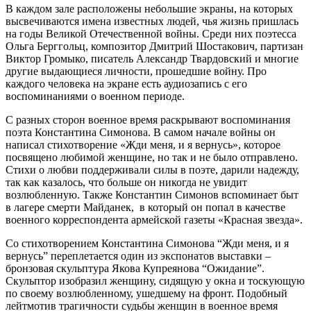
В каждом зале расположены небольшие экраны, на которых
высвечиваются имена известных людей, чья жизнь пришлась
на годы Великой Отечественной войны. Среди них поэтесса
Ольга Берггольц, композитор Дмитрий Шостакович, партизан
Виктор Громыко, писатель Александр Твардовский и многие
другие выдающиеся личности, прошедшие войну. Про
каждого человека на экране есть аудиозапись с его
воспоминаниями о военном периоде.
С разных сторон военное время раскрывают воспоминания
поэта Константина Симонова. В самом начале войны он
написал стихотворение «Жди меня, и я вернусь», которое
посвящено любимой женщине, но так и не было отправлено.
Стихи о любви поддерживали силы в поэте, дарили надежду,
так как казалось, что больше он никогда не увидит
возлюбленную. Также Константин Симонов вспоминает быт
в лагере смерти Майданек, в который он попал в качестве
военного корреспондента армейской газеты «Красная звезда».
Со стихотворением Константина Симонова “Жди меня, и я
вернусь” переплетается один из экспонатов выставки –
бронзовая скульптура Якова Купреянова “Ожидание”.
Скульптор изобразил женщину, сидящую у окна и тоскующую
по своему возлюбленному, ушедшему на фронт. Подобный
лейтмотив трагичности судьбы женщин в военное время