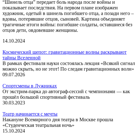
“Шинель отца” передает боль народа после войны и
показывает последствия. На первом плане изображен
художник, одетый в шинель погибшего отца, а позади него –
вдовы, потерявшие отцов, сыновей. Картина объединяет
трагичные итоги войны: погибшие солдаты, оставшиеся без
отцов дети, овдовевшие женщины.
14.10.2024
Космический шепот: гравитационные волны раскрывают
тайны Вселенной
В рамках фестиваля науки состоялась лекция «Всякий сигнал
можно скрыть, но не этот! По следам гравитационных волн»
09.07.2026
Спортсмены в Лужниках
От экстрим-парка до автограф-сессий с чемпионами — как
прошёл большой спортивный фестиваль
30.03.2023
Театр начинается с мечты
Накануне Всемирного дня театра в Москве прошла
«Студенческая театральная ночь»
15.10.2024