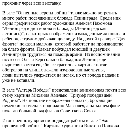
проходит через всю выставку.
В зале “Огненные версты войны” также можно встретить
много работ, посвященных блокаде Ленинграда. Среди них
серия графических работ художника Алексея Пахомова
“Ленинград в дни войны и блокады (Ленинградская
летопись)”, на которых изображены изможденные женщина и
ребенок, с трудом добывающие воду. На другой гравюре “Для
фронта” показан мальчик, который работает на производстве
на благо фронта. Плакат побуждал юношей и девушек
Ленинграда трудиться на помощь армии. Из воспоминаний
поэтессы Ольги Берггольц о блокадном Ленинграде
вырисовывается еще более трагичная картина: после
обстрелов на улицах лежали изуродованные трупы,
люди пытались удержаться на ногах, но от голода падали и
уже не вставали.
В зале “Алтарь Победы” представлена занимающая почти всю
стену картина Михаила Хмелько “Триумф победившей
Родины”. На полотне изображены солдаты, бросающие
немецкие знамена к подножию Мавзолея, а на заднем фоне
показан большой ряд флагов Советского Союза.
Итог военному времени подводят работы в зале “Эхо
прошедшей войны”. Картина художника Виктора Попкова