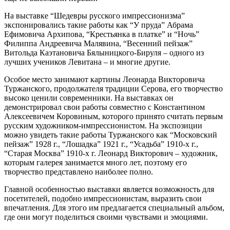
На выставке “Шедевры русского импрессионизма”
экспонировались такие работы как “У пруда” Абрама
Ефимовича Архипова, “Крестьянка в платке” и “Ночь”
Филиппа Андреевича Малявина, “Весенний пейзаж”
Витольда Каэтановича Бялыницкого-Бируля – одного из
лучших учеников Левитана – и многие другие.
Особое место занимают картины Леонарда Викторовича
Туржанского, продолжателя традиции Серова, его творчество
высоко ценили современники. На выставках он
демонстрировал свои работы совместно с Константином
Алексеевичем Коровиным, которого принято считать первым
русским художником-импрессионистом. На экспозиции
можно увидеть такие работы Туржанского как “Московский
пейзаж” 1928 г., “Лошадка” 1921 г., “Усадьба” 1910-х г.,
“Старая Москва” 1910-х г. Леонард Викторович – художник,
которым галерея занимается много лет, поэтому его
творчество представлено наиболее полно.
Главной особенностью выставки является возможность для
посетителей, подобно импрессионистам, выразить свои
впечатления. Для этого им предлагается специальный альбом,
где они могут поделиться своими чувствами и эмоциями.