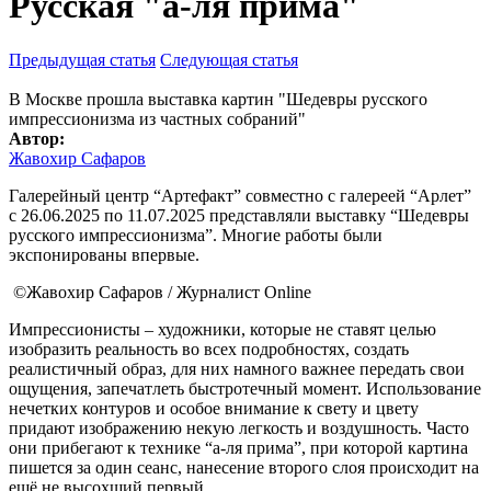
Русская "а-ля прима"
Предыдущая статья
Следующая статья
В Москве прошла выставка картин "Шедевры русского
импрессионизма из частных собраний"
Автор:
Жавохир Сафаров
Галерейный центр “Артефакт” совместно с галереей “Арлет”
с 26.06.2025 по 11.07.2025 представляли выставку “Шедевры
русского импрессионизма”. Многие работы были
экспонированы впервые.
©Жавохир Сафаров / Журналист Online
Импрессионисты – художники, которые не ставят целью
изобразить реальность во всех подробностях, создать
реалистичный образ, для них намного важнее передать свои
ощущения, запечатлеть быстротечный момент. Использование
нечетких контуров и особое внимание к свету и цвету
придают изображению некую легкость и воздушность. Часто
они прибегают к технике “а-ля прима”, при которой картина
пишется за один сеанс, нанесение второго слоя происходит на
ещё не высохший первый.