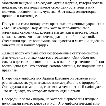
забытыми вещами. Его создала Ирина Корина, которая хотела
показать, что все вещи имеют свою ценность, ведь в них
вложены воспоминания, чувства. Этот шкаф олицетворяет
прошлое и настоящее.
По пути на глаза попадаются красивые стеклянные украшения
- это Александра Пацаманюк хотела напомнить нам о
маленьких секретиках, которые мы делали в детстве. Тогда
каждая мелочь считалась очень драгоценной и памятной.
Стекляшки хранят воспоминания, чувства и мысли и надёжно
запечатаны в наших сердцах.
Дальше взору открываются бесформенные статуи-монстры.
Эти чудовища только кажутся страшными. Они обретают
смысл в детских воспоминаниях, в наших отражениях, и были
воплощены тут. Это свобода самовыражения, не подчиненная
правилам.
В картинах-мифологиях Арины Шабановой отражен мир
растительности, удивительное взаимодействие с природой.
Она хрупка и изменчива, если внимательно за ней наблюдать.
Это ландшафт, по которому можно идти ногами.
Посередине залы - ширма, на которой нарисованы птицы с
ножницами вместо клювов и ног. Это мифологический мир,