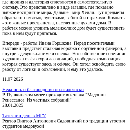
где ирония и аллегория сплетаются в самостоятельную
систему. Это представлено в виде загадки, где показано
зыбкое восприятие мира. Дальше - мир Хейли. Тут предметы
обрастают памятью, чувствами, заботой и страхами. Комнаты
- это живые пространства, населенные духами дома. В
работах можно уловить меланхолию: дом будет существовать,
пока в нем будут прятаться.
Впереди - работы Ивана Горшкова. Перед посетителями
выставки предстает стальная коробка с обугленной фанерой, а
внутри - девушка-аниме из шелка. Это собственное сочетание
художника из фактур и ассоциаций, свободная композиция,
которая существует здесь и сейчас. Он хотел освободить свою
работу от логики и объяснений, и ему это удалось.
11.07.2026
Нежность и благородство по-итальянски
В Пушкинском музее проходит выставка "Мадонны
Ренессанса. Из частных собраний"
28.01.2025
Татьянин день в МГУ
Ректор Виктор Антонович Садовничий по традиции угостил
студентов медовухой