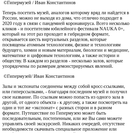
©Гипермузей / Иван Константинов
Теперь посетить музей, аналогов которому вряд ли найдется в
России, можно не выходя из дома, что отлично подходит в
2020 году в связи с пандемией коронавируса. Всего несколько
кликов - и посетителям юбилейного фестиваля NAUKA 0+,
который на этот раз проходит в гибридном формате,
открывается шесть виртуальных разделов, которые
посвящены атомным технологиям, физике и технологиям
будущего, химии и новым материалам, биологии и медицине,
математике и цифровым технологиям, а также истории и
обществу. В каждом из разделов - несколько залов, которые
упорядочены по размерам демонстрируемых явлений.
©Гипермузей/ Иван Константинов
Залы и экспонаты соединены между собой кросс-ссылками,
или гиперссылками, - благодаря последним музей и получил
свое название. По ссылкам можно попасть из одного зала в
другой, от одного объекта - к другому, а также посмотреть на
один и тот же «экспонат» с разных сторон и в разном
формате. Путешествие по Гипермузею может быть
последовательным, постепенным, или же Вы сами можете
управлять своей экскурсией. Никаких очередей, отсутствие
необходимости скачивать специальное приложение или