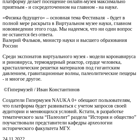
платформу делает посещение онлайн-музея максимально
приятным - и сосредоточенном на главном - на науке.
«Физика будущего» – основная тема Фестиваля - будет в
полной мере раскрыта в Виртуальном музее науки, главном
нововведении этого года. Мы надеемся, что ни один вопрос
не останется без ответа.
Валерий Фальков, министр науки и высшего образования
России
Среди экспонатов виртуального музея - модели коронавируса
и риновируса, термоядерный реактор, сердце человека,
кристаллические решетки материалов под гигантским
давлением, гравитационные волны, палеолитические пещеры
- и многое другое.
©Гипермузей / Иван Константинов
Создатели Гипермузея NAUKA 0+ обещают пользователям,
что платформа будет развиваться с учетом запросов своей
аудитории и меняющихся условий. Кстати, в разработке
тематического зала “Палеолит” раздела “История и общество”
поучаствовали представители кафедры археологии
исторического факультета МГУ.
24.11.2022