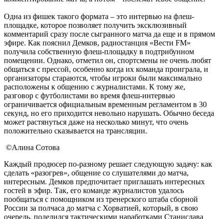
Одна из фишек такого формата – это интервью на флеш-
площадке, которое позволяет получить эксклюзивный
комментарий сразу после сыгранного матча да еще и в прямом
эфире. Как пояснил Демков, радиостанция «Вести FM»
получила собственную флеш-площадку в подтрибунном
помещении. Однако, отметил он, спортсмены не очень любят
общаться с прессой, особенно когда их команда проиграла, и
организаторы стараются, чтобы игроки были максимально
расположены к общению с журналистами. К тому же,
разговор с футболистами во время флеш-интервью
ограничивается официальным временным регламентом в 30
секунд, но его приходится невольно нарушать. Обычно беседа
может растянуться даже на несколько минут, что очень
положительно сказывается на трансляции.
©Алина Сотова
Каждый продюсер по-разному решает следующую задачу: как
сделать «разогрев», общение со слушателями до матча,
интересным. Демков предпочитает приглашать интересных
гостей в эфир. Так, его команде журналистов удалось
пообщаться с помощником из тренерского штаба сборной
России за полчаса до матча с Хорватией, который, в свою
очередь, поделился тактическими наработками Станислава