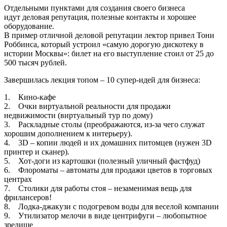
Отдельными пунктами для создания своего бизнеса
идут деловая репутация, полезные контакты и хорошее
оборудование.
В пример отличной деловой репутации лектор привел Тони
Роббинса, который устроил «самую дорогую дискотеку в
истории Москвы»: билет на его выступление стоил от 25 до
500 тысяч рублей.
Завершилась лекция топом – 10 супер-идей для бизнеса:
1. Кино-кафе
2. Очки виртуальной реальности для продажи
недвижимости (виртуальный тур по дому)
3. Раскладные столы (преображаются, из-за чего служат
хорошим дополнением к интерьеру).
4. 3D – копии людей и их домашних питомцев (нужен 3D
принтер и сканер).
5. Хот-доги из картошки (полезный уличный фастфуд)
6. Флороматы – автоматы для продажи цветов в торговых
центрах
7. Столики для работы стоя – незаменимая вещь для
фрилансеров!
8. Лодка-джакузи с подогревом воды для веселой компании
9. Утилизатор мелочи в виде центрифуги – любопытное
зрелище