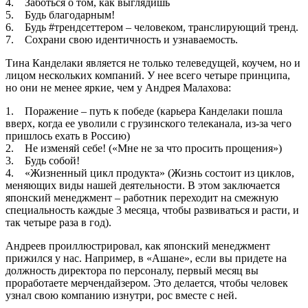
4. Заботься о том, как выглядишь
5. Будь благодарным!
6. Будь #трендсеттером – человеком, транслирующий тренд.
7. Сохрани свою идентичность и узнаваемость.
Тина Канделаки является не только телеведущей, коучем, но и
лицом нескольких компаний. У нее всего четыре принципа,
но они не менее яркие, чем у Андрея Малахова:
1. Поражение – путь к победе (карьера Канделаки пошла
вверх, когда ее уволили с грузинского телеканала, из-за чего
пришлось ехать в Россию)
2. Не изменяй себе! («Мне не за что просить прощения»)
3. Будь собой!
4. «Жизненный цикл продукта» (Жизнь состоит из циклов,
меняющих виды нашей деятельности. В этом заключается
японский менеджмент – работник переходит на смежную
специальность каждые 3 месяца, чтобы развиваться и расти, и
так четыре раза в год).
Андреев проиллюстрировал, как японский менеджмент
прижился у нас. Например, в «Ашане», если вы придете на
должность директора по персоналу, первый месяц вы
проработаете мерчендайзером. Это делается, чтобы человек
узнал свою компанию изнутри, рос вместе с ней.