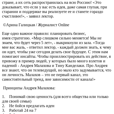
стране, а их сеть распространилась на всю Россию! «Это
доказывает, что если у вас есть идея, даже самая глупая, при
старании и поддержке вы реализуете ее и станете гораздо
счастливее!», - заявил лектор.
©Арина Галицкая / Журналист Online
Еще одно важное правило: планировать бизнес,
имея стратегию. «Мир слишком сильно меняется! Мы не
знаем, что будет через 5 лет», - выкрикнули из зала. «Тогда
мне вас жаль, - ответил лектор, - каждый должен знать, к чему
он идет, чтобы уже сегодня делать свое будущее. С этим нам
помогают инсайты. Чтобы проиллюстрировать их действие, я
привожу в пример людей, у которых было много взлетов и
падений - Андрея Малахова и Тину Канделаки. Про Андрея
все знают, что он телеведущий, но мало кто задумывается, что
он личность. Малахов – это не первый канал, это
самостоятельный тренд, вне зависимости от канала!»
Принципы Андрея Малахова:
1. Понимай свою ценность (для всего общества или только
для своей семьи)
2. Не бойся предлагать идеи
3. Работай 24 на 7