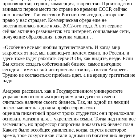
производство, сервис, коммерция, творчество. Производство
занимало первое место по стране во времена СССР, сейчас
оно послабее. Творчество в России невыгодно, авторское
право у нас страдает. Коммерческая сфера еще не
восстановилась после краха 2012-ого года. А вот сервис
сейчас активно развивается: это интернет, социальные сети,
получение образования, покупка машин…
«Особенно все мы любим путешествовать. И когда мир
закроется от нас, мы наконец-то начнем ездить по России, и
здесь тоже будет работать сервис! Он, как видите, везде. Если
Вы хотите создать собственный бизнес, самое выгодное
сегодня – иметь свой интернет-магазин», - сказал Андреев.
Трудно не согласиться: прибыль идет, а на аренду тратиться не
надо.
Андреев рассказал, как в Государственном университете
управления основным критерием для сдачи экзамена
считалось наличие своего бизнеса. Так, на одной из лекций
несколько лет назад одна профессор высоко
оценила пикантный проект троих студентов: они предложили
основать магазин для… укрепления семьи. Тогда над ними все
засмеялись, но профессор попросила показать их бизнес-план.
Какого было всеобщее удивление, когда, спустя некоторое
время, трое сокурсников стали одними из богатейших людей в