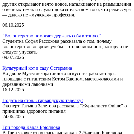
других открывают нечто новое, наталкивают на размышления
о вечных темах и служат доказательством того, что режиссура
— далеко не «мужская» профессия.
06.10.2025
"Волонтерство помогает держать себя в тонусе"
Студентка Софья Рассохова рассказала о том, почему
волонтерство во время учебы – это возможность, которую не
следует упускать
09.07.2026
Культурный кот в саду Остермана
Во дворе Музея декоративного искусства работает арт-
площадка с гигантским Котом Баюном, мастер-классами и
деревянными лавочками
16.12.2025
Подать на стол... гарвардскую тарелку!
Эксперт Татьяна Залетова рассказала "Журналисту Online" о
принципах здорового питания
24.06.2025
Три города Карла Брюллова
В Третьяковке открылась выставка к 225-летию Брюллова