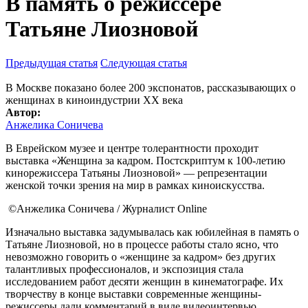
В память о режиссере
Татьяне Лиозновой
Предыдущая статья
Следующая статья
В Москве показано более 200 экспонатов, рассказывающих о
женщинах в киноиндустрии XX века
Автор:
Анжелика Соничева
В Еврейском музее и центре толерантности проходит
выставка «Женщина за кадром. Постскриптум к 100-летию
кинорежиссера Татьяны Лиозновой» — репрезентации
женской точки зрения на мир в рамках киноискусства.
©Анжелика Соничева / Журналист Online
Изначально выставка задумывалась как юбилейная в память о
Татьяне Лиозновой, но в процессе работы стало ясно, что
невозможно говорить о «женщине за кадром» без других
талантливых профессионалов, и экспозиция стала
исследованием работ десяти женщин в кинематографе. Их
творчеству в конце выставки современные женщины-
режиссеры дали комментарий в виде видеоинтервью.