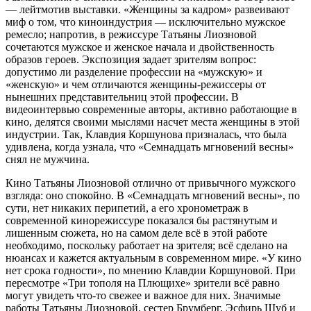
— лейтмотив выставки. «Женщины за кадром» развеивают
миф о том, что киноиндустрия — исключительно мужское
ремесло; напротив, в режиссуре Татьяны Лиозновой
сочетаются мужское и женское начала и двойственность
образов героев. Экспозиция задает зрителям вопрос:
допустимо ли разделение профессии на «мужскую» и
«женскую» и чем отличаются женщины-режиссеры от
нынешних представительниц этой профессии. В
видеоинтервью современные авторы, активно работающие в
кино, делятся своими мыслями насчет места женщины в этой
индустрии. Так, Клавдия Коршунова призналась, что была
удивлена, когда узнала, что «Семнадцать мгновений весны»
снял не мужчина.
Кино Татьяны Лиозновой отлично от привычного мужского
взгляда: оно спокойно. В «Семнадцать мгновений весны», по
сути, нет никаких перипетий, а его хронометраж в
современной кинорежиссуре показался бы растянутым и
лишенным сюжета, но на самом деле всё в этой работе
необходимо, поскольку работает на зрителя; всё сделано на
нюансах и кажется актуальным в современном мире. «У кино
нет срока годности», по мнению Клавдии Коршуновой. При
пересмотре «Три тополя на Плющихе» зрители всё равно
могут увидеть что-то свежее и важное для них. Значимые
работы Татьяны Лиозновой, сестер Брумберг, Эсфирь Шуб и