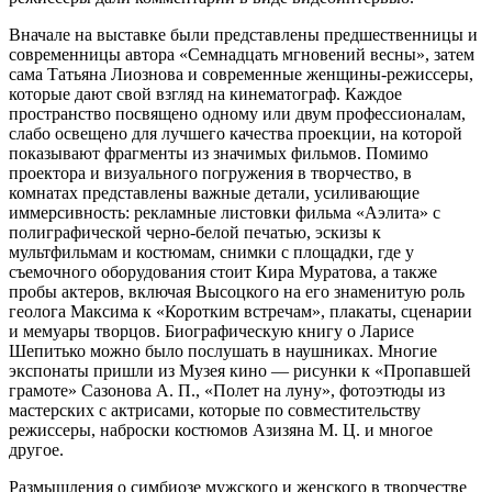
Вначале на выставке были представлены предшественницы и
современницы автора «Семнадцать мгновений весны», затем
сама Татьяна Лиознова и современные женщины-режиссеры,
которые дают свой взгляд на кинематограф. Каждое
пространство посвящено одному или двум профессионалам,
слабо освещено для лучшего качества проекции, на которой
показывают фрагменты из значимых фильмов. Помимо
проектора и визуального погружения в творчество, в
комнатах представлены важные детали, усиливающие
иммерсивность: рекламные листовки фильма «Аэлита» с
полиграфической черно-белой печатью, эскизы к
мультфильмам и костюмам, снимки с площадки, где у
съемочного оборудования стоит Кира Муратова, а также
пробы актеров, включая Высоцкого на его знаменитую роль
геолога Максима к «Коротким встречам», плакаты, сценарии
и мемуары творцов. Биографическую книгу о Ларисе
Шепитько можно было послушать в наушниках. Многие
экспонаты пришли из Музея кино — рисунки к «Пропавшей
грамоте» Сазонова А. П., «Полет на луну», фотоэтюды из
мастерских с актрисами, которые по совместительству
режиссеры, наброски костюмов Азизяна М. Ц. и многое
другое.
Размышления о симбиозе мужского и женского в творчестве