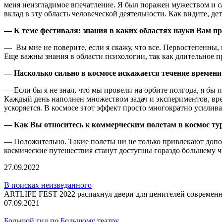
меня неизгладимое впечатление. Я был поражен мужеством и са
вклад в эту область человеческой деятельности. Как видите, д
— К теме фестиваля: знания в каких областях науки Вам п
— Вы мне не поверите, если я скажу, что все. Первостепенны,
Еще важны знания в области психологии, так как длительное 
— Насколько сильно в космосе искажается течение времени
— Если бы я не знал, что мы провели на орбите полгода, я бы 
Каждый день наполнен множеством задач и экспериментов, врем
ускоряется. В космосе этот эффект просто многократно усилив
— Как Вы относитесь к коммерческим полетам в космос ту
— Положительно. Такие полеты ни не только привлекают допол
космические путешествия станут доступны гораздо большему чи
27.09.2022
В поисках неизведанного
ARTLIFE FEST 2022 распахнул двери для ценителей современн
07.09.2021
Большой гид по Большому театру