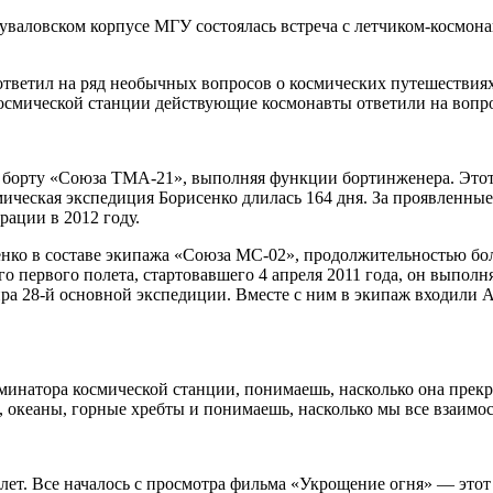
уваловском корпусе МГУ состоялась встреча с летчиком-космон
ответил на ряд необычных вопросов о космических путешествиях
осмической станции действующие космонавты ответили на вопр
а борту «Союза ТМА-21», выполняя функции бортинженера. Этот
ческая экспедиция Борисенко длилась 164 дня. За проявленные
рации в 2012 году.
сенко в составе экипажа «Союза МС-02», продолжительностью бо
оего первого полета, стартовавшего 4 апреля 2011 года, он выпо
ра 28-й основной экспедиции. Вместе с ним в экипаж входили 
минатора космической станции, понимаешь, насколько она прекр
 океаны, горные хребты и понимаешь, насколько мы все взаимос
 лет. Все началось с просмотра фильма «Укрощение огня» — это