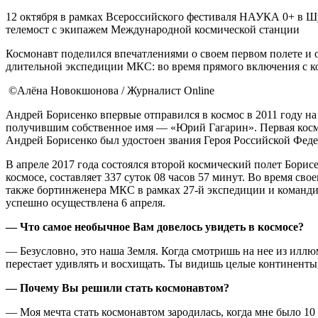
12 октября в рамках Всероссийского фестиваля НАУКА 0+ в Ш
телемост с экипажем Международной космической станции
Космонавт поделился впечатлениями о своем первом полете и 
длительной экспедиции МКС: во время прямого включения с к
©Алёна Новокшонова / Журналист Online
Андрей Борисенко впервые отправился в космос в 2011 году н
получившим собственное имя — «Юрий Гагарин». Первая косми
Андрей Борисенко был удостоен звания Героя Российской Феде
В апреле 2017 года состоялся второй космический полет Бори
космосе, составляет 337 суток 08 часов 57 минут. Во время св
также бортинженера МКС в рамках 27-й экспедиции и команди
успешно осуществлена 6 апреля.
— Что самое необычное Вам довелось увидеть в космосе?
— Безусловно, это наша Земля. Когда смотришь на нее из иллю
перестает удивлять и восхищать. Ты видишь целые континенты,
— Почему Вы решили стать космонавтом?
— Моя мечта стать космонавтом зародилась, когда мне было 10