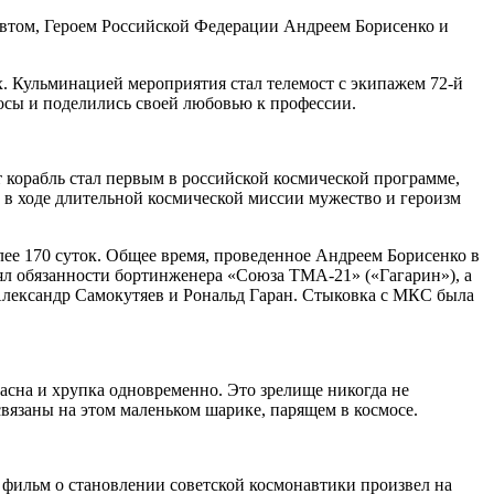
автом, Героем Российской Федерации Андреем Борисенко и
. Кульминацией мероприятия стал телемост с экипажем 72-й
осы и поделились своей любовью к профессии.
 корабль стал первым в российской космической программе,
 в ходе длительной космической миссии мужество и героизм
лее 170 суток. Общее время, проведенное Андреем Борисенко в
лнял обязанности бортинженера «Союза ТМА-21» («Гагарин»), а
Александр Самокутяев и Рональд Гаран. Стыковка с МКС была
асна и хрупка одновременно. Это зрелище никогда не
вязаны на этом маленьком шарике, парящем в космосе.
т фильм о становлении советской космонавтики произвел на