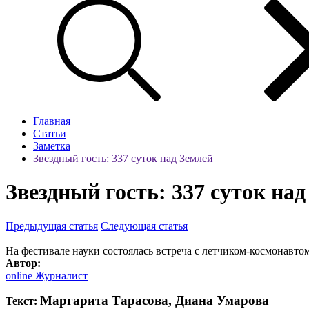
Главная
Статьи
Заметка
Звездный гость: 337 суток над Землей
Звездный гость: 337 суток над
Предыдущая статья
Следующая статья
На фестивале науки состоялась встреча с летчиком-космонавт
Автор:
online Журналист
Маргарита Тарасова, Диана Умарова
Текст: