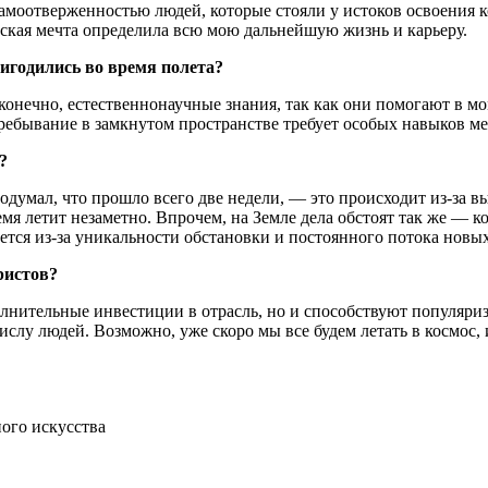
моотверженностью людей, которые стояли у истоков освоения ко
етская мечта определила всю мою дальнейшую жизнь и карьеру.
ригодились во время полета?
 конечно, естественнонаучные знания, так как они помогают в 
пребывание в замкнутом пространстве требует особых навыков м
?
подумал, что прошло всего две недели, — это происходит из-за 
я летит незаметно. Впрочем, на Земле дела обстоят так же — к
ается из-за уникальности обстановки и постоянного потока новы
ристов?
нительные инвестиции в отрасль, но и способствуют популяриз
слу людей. Возможно, уже скоро мы все будем летать в космос, 
ого искусства