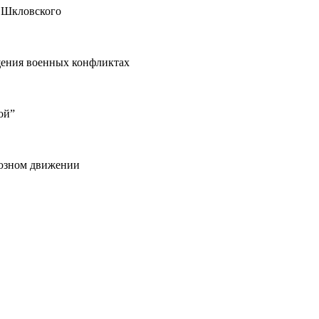
а Шкловского
щения военных конфликтах
ой”
оюзном движении