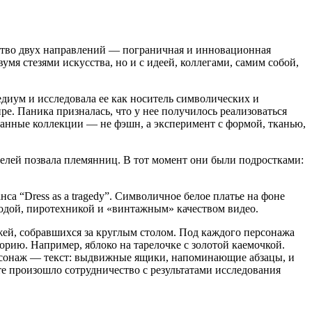
ество двух направлений — пограничная и инновационная
умя стезями искусства, но и с идеей, коллегами, самим собой,
диум и исследовала ее как носитель символических и
е. Паника призналась, что у нее получилось реализоваться
транные коллекции — не фэшн, а эксперимент с формой, тканью,
елей позвала племянниц. В тот момент они были подростками:
а “Dress as a tragedy”. Символичное белое платье на фоне
родой, пиротехникой и «винтажным» качеством видео.
ажей, собравшихся за круглым столом. Под каждого персонажа
рию. Например, яблоко на тарелочке с золотой каемочкой.
персонаж — текст: выдвижные ящики, напоминающие абзацы, и
те произошло сотрудничество с результатами исследования