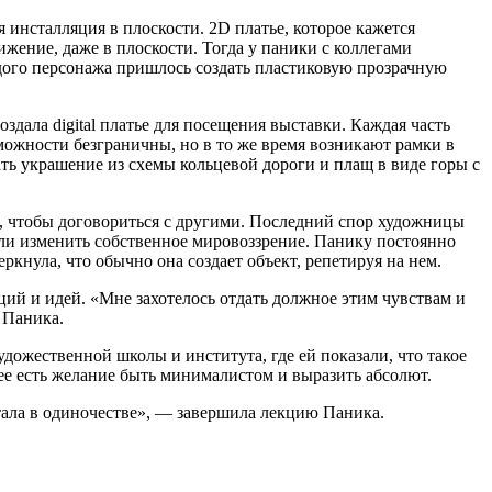
 инсталляция в плоскости. 2D платье, которое кажется
ение, даже в плоскости. Тогда у паники с коллегами
ждого персонажа пришлось создать пластиковую прозрачную
дала digital платье для посещения выставки. Каждая часть
озможности безграничны, но в то же время возникают рамки в
ать украшение из схемы кольцевой дороги и плащ в виде горы с
, чтобы договориться с другими. Последний спор художницы
гли изменить собственное мировоззрение. Панику постоянно
ркнула, что обычно она создает объект, репетируя на нем.
й и идей. «Мне захотелось отдать должное этим чувствам и
 Паника.
удожественной школы и института, где ей показали, что такое
 нее есть желание быть минималистом и выразить абсолют.
отала в одиночестве», — завершила лекцию Паника.