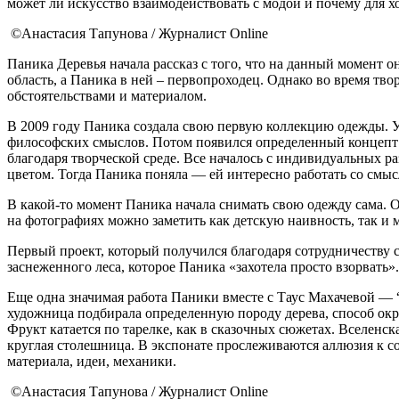
может ли искусство взаимодействовать с модой и почему для хо
©Анастасия Тапунова / Журналист Online
Паника Деревья начала рассказ с того, что на данный момент
область, а Паника в ней – первопроходец. Однако во время тво
обстоятельствами и материалом.
В 2009 году Паника создала свою первую коллекцию одежды. Уж
философских смыслов. Потом появился определенный концепт в
благодаря творческой среде. Все началось с индивидуальных р
цветом. Тогда Паника поняла — ей интересно работать со смыс
В какой-то момент Паника начала снимать свою одежду сама. 
на фотографиях можно заметить как детскую наивность, так и
Первый проект, который получился благодаря сотрудничеству с
заснеженного леса, которое Паника «захотела просто взорвать
Еще одна значимая работа Паники вместе с Таус Махачевой — “
художница подбирала определенную породу дерева, способ окр
Фрукт катается по тарелке, как в сказочных сюжетах. Вселенс
круглая столешница. В экспонате прослеживаются аллюзия к с
материала, идеи, механики.
©Анастасия Тапунова / Журналист Online