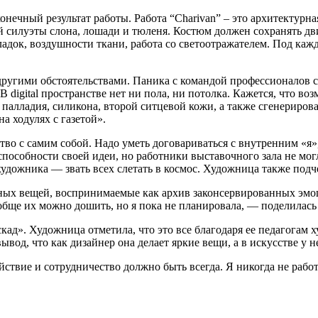
нечный результат работы. Работа “Charivan” – это архитектурная
илуэты слона, лошади и тюленя. Костюм должен сохранять движ
ладок, воздушности ткани, работа со светоотражателем. Под ка
угими обстоятельствами. Паника с командой профессионалов соз
В digital пространстве нет ни пола, ни потолка. Кажется, что в
 палладия, силикона, второй ситцевой кожи, а также сгенериров
 ходулях с газетой».
о с самим собой. Надо уметь договариваться с внутренним «я»
способности своей идеи, но работники выставочного зала не мо
удожника — звать всех слетать в космос. Художница также подче
ых вещей, воспринимаемые как архив законсервированных эмоци
ообще их можно дошить, но я пока не планировала, — поделилась
ад». Художница отметила, что это все благодаря ее педагогам х
вывод, что как дизайнер она делает яркие вещи, а в искусстве у
йствие и сотрудничество должно быть всегда. Я никогда не раб