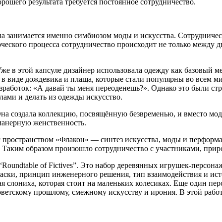
рошего результата требуется постоянное сотрудничество.
 она занимается именно симбиозом моды и искусства. Сотруднич
рческого процесса сотрудничество происходит не только между дв
е в этой капсуле дизайнер использовала одежду как базовый ме
 виде дождевика и плаща, которые стали популярны во всем мир
азработок: «А давай ты меня переоденешь?». Однако это были с
лами и делать из одежды искусство.
Она создала коллекцию, посвящённую безвременью, и вместо мод
 манерную женственность.
 пространством «Флакон» — синтез искусства, моды и перформанс
». Таким образом произошло сотрудничество с участниками, при
Roundtable of Fictives”. Это набор деревянных игрушек-персон
аски, принцип инженерного решения, тип взаимодействия и исто
кая слониха, которая стоит на маленьких колесиках. Еще один 
оветскому прошлому, смежному искусству и ирония. В этой рабо