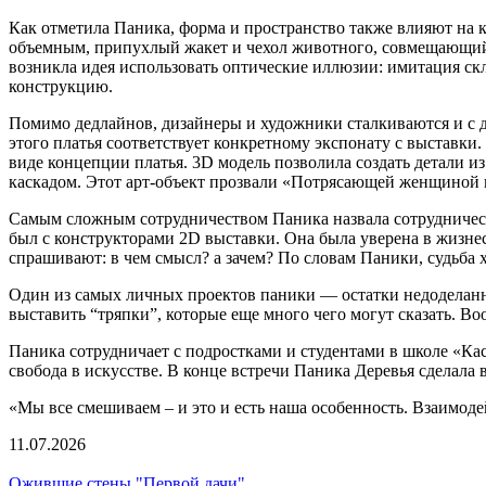
Как отметила Паника, форма и пространство также влияют на ко
объемным, припухлый жакет и чехол животного, совмещающий с
возникла идея использовать оптические иллюзии: имитация ск
конструкцию.
Помимо дедлайнов, дизайнеры и художники сталкиваются и с др
этого платья соответствует конкретному экспонату с выставки. 
виде концепции платья. 3D модель позволила создать детали из
каскадом. Этот арт-объект прозвали «Потрясающей женщиной на
Самым сложным сотрудничеством Паника назвала сотрудничеств
был с конструкторами 2D выставки. Она была уверена в жизне
спрашивают: в чем смысл? а зачем? По словам Паники, судьба х
Один из самых личных проектов паники — остатки недоделанн
выставить “тряпки”, которые еще много чего могут сказать. В
Паника сотрудничает с подростками и студентами в школе «Каск
свобода в искусстве. В конце встречи Паника Деревья сделала 
«Мы все смешиваем – и это и есть наша особенность. Взаимоде
11.07.2026
Ожившие стены "Первой дачи"