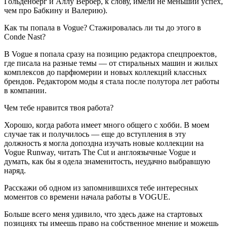
Гольденберг и Аллу Вербер, к слову, имели не меньший успех,
чем про Бабкину и Валерию).
Как ты попала в Vogue? Стажировалась ли ты до этого в
Conde Nast?
В Vogue я попала сразу на позицию редактора спецпроектов,
где писала на разные темы — от стиральных машин и жилых
комплексов до парфюмерии и новых коллекций классных
брендов. Редактором моды я стала после полутора лет работы
в компании.
Чем тебе нравится твоя работа?
Хорошо, когда работа имеет много общего с хобби. В моем
случае так и получилось — еще до вступления в эту
должность я могла допоздна изучать новые коллекции на
Vogue Runway, читать The Cut и англоязычные Vogue и
думать, как бы я одела знаменитость, неудачно выбравшую
наряд.
Расскажи об одном из запомнившихся тебе интересных
моментов со времени начала работы в VOGUE.
Больше всего меня удивило, что здесь даже на стартовых
позициях ты имеешь право на собственное мнение и можешь