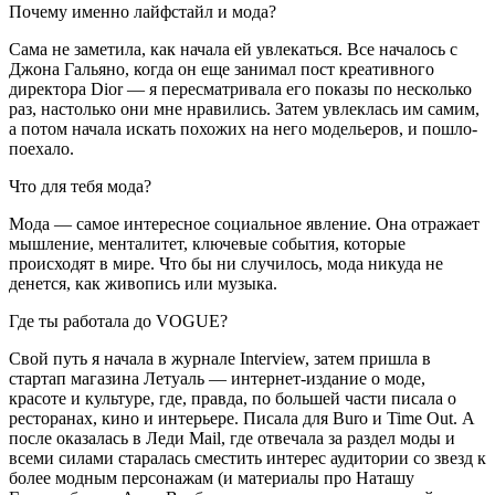
Почему именно лайфстайл и мода?
Сама не заметила, как начала ей увлекаться. Все началось с
Джона Гальяно, когда он еще занимал пост креативного
директора Dior — я пересматривала его показы по несколько
раз, настолько они мне нравились. Затем увлеклась им самим,
а потом начала искать похожих на него модельеров, и пошло-
поехало.
Что для тебя мода?
Мода — самое интересное социальное явление. Она отражает
мышление, менталитет, ключевые события, которые
происходят в мире. Что бы ни случилось, мода никуда не
денется, как живопись или музыка.
Где ты работала до VOGUE?
Свой путь я начала в журнале Interview, затем пришла в
стартап магазина Летуаль — интернет-издание о моде,
красоте и культуре, где, правда, по большей части писала о
ресторанах, кино и интерьере. Писала для Buro и Time Out. А
после оказалась в Леди Mail, где отвечала за раздел моды и
всеми силами старалась сместить интерес аудитории со звезд к
более модным персонажам (и материалы про Наташу