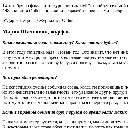
14 декабря на факультете журналистики МГУ пройдет седьмой е
"Журналиста Online" поговорил с дамой и кавалерами, которые 
©Дарья Петрова / Журналист Online
Мария Шахнович, журфак
Какая тематика бала в этом году? Какие танцы будут?
В этом году тематика бала - Новый год. Это значит, что нет н
году был тоже строгий дресс-код: белые платья, темные костю
абсолютно разные: за основу берутся польки, вальсы, а затем 
схемами.
Как проходят репетиции?
На репетициях очень необычная среда, когда ты приходишь в пе
но это действительно галантность, это уважение друг к другу,
Вальс для нас как десерт, потому что его все очень любят танц
потому что не всем она начинает нравиться с первого раза, как 
Есть ли правила общения друг с другом во время бала? Как
Наша танцмейстер ругается, когда, например, мы сами лезем зак
К некоторым я уже стала обращаться на ты, но здесь как кому 