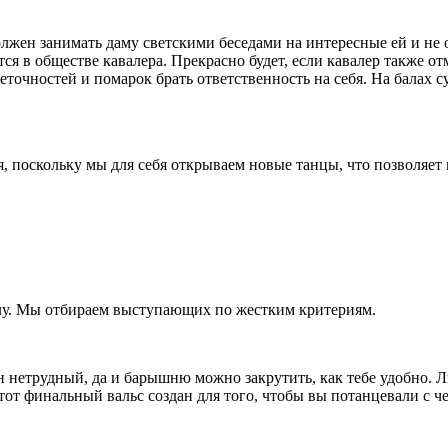
жен занимать даму светскими беседами на интересные ей и не 
ся в обществе кавалера. Прекрасно будет, если кавалер также о
неточностей и помарок брать ответственность на себя. На балах 
 поскольку мы для себя открываем новые танцы, что позволяет н
балу. Мы отбираем выступающих по жестким критериям.
н нетрудный, да и барышню можно закрутить, как тебе удобно. Л
тот финальный вальс создан для того, чтобы вы потанцевали с ч