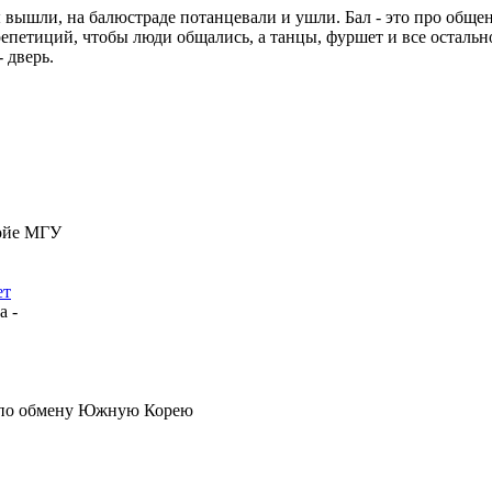
ы вышли, на балюстраде потанцевали и ушли. Бал - это про обще
петиций, чтобы люди общались, а танцы, фуршет и все остальное
- дверь.
Фойе МГУ
ет
а -
е по обмену Южную Корею