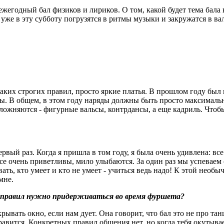
жегодный бал физиков и лириков. О том, какой будет тема бала 
уже в эту субботу погрузятся в ритмы музыки и закружатся в вал
икаких строгих правил, просто яркие платья. В прошлом году бы
мы. В общем, в этом году наряды должны быть просто максималь
усложняются - фигурные вальсы, контрдансы, а еще кадриль. Что
рвый раз. Когда я пришла в том году, я была очень удивлена: вс
 все очень приветливы, мило улыбаются. За один раз мы успеваем
евать, кто умеет и кто не умеет - учиться ведь надо! К этой нео
мне.
их правил нужно придерживаться во время фуршета?
рывать окно, если нам дует. Она говорит, что бал это не про тан
нравится. Конкретных правил общения нет, но когда тебя окутыва