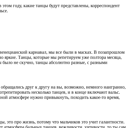
в этом году, какие танцы будут представлены, корреспондент
ьсе.
л венецианский карнавал, мы все были в масках. В позапрошлом
но яркие. Танцы, которые мы репетируем уже полтора месяца,
бы было не скучно, танцы абсолютно разные, с разными
е обращались друг к другу на вы, возможно, немного наигранно,
 отрепетировать несколько танцев, и в конце включают вальс.
бычной атмосфере нужно привыкнуть, походить какое-то время,
цы, это про жизнь, потому что мальчиков это учит галантности.
ет атмосфера бальных танцев, вежливости, учтивости, то ты сам