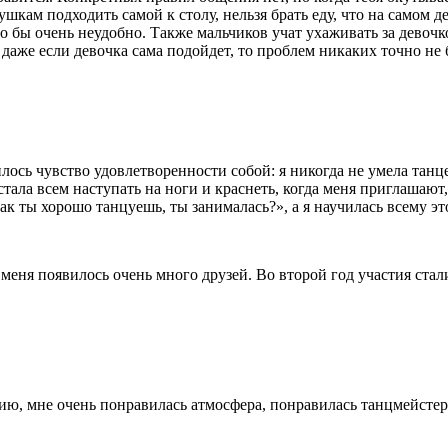
ушкам подходить самой к столу, нельзя брать еду, что на самом 
о бы очень неудобно. Также мальчиков учат ухаживать за девочк
 даже если девочка сама подойдет, то проблем никаких точно не б
лось чувство удовлетворенности собой: я никогда не умела танц
естала всем наступать на ноги и краснеть, когда меня приглашают
как ты хорошо танцуешь, ты занималась?», а я научилась всему эт
у меня появилось очень много друзей. Во второй год участия ста
ицию, мне очень понравилась атмосфера, понравилась танцмейстер