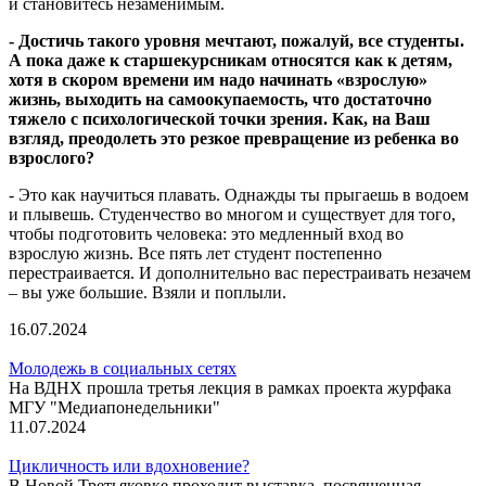
и становитесь незаменимым.
- Достичь такого уровня мечтают, пожалуй, все студенты.
А пока даже к старшекурсникам относятся как к детям,
хотя в скором времени им надо начинать «взрослую»
жизнь, выходить на самоокупаемость, что достаточно
тяжело с психологической точки зрения. Как, на Ваш
взгляд, преодолеть это резкое превращение из ребенка во
взрослого?
- Это как научиться плавать. Однажды ты прыгаешь в водоем
и плывешь. Студенчество во многом и существует для того,
чтобы подготовить человека: это медленный вход во
взрослую жизнь. Все пять лет студент постепенно
перестраивается. И дополнительно вас перестраивать незачем
– вы уже большие. Взяли и поплыли.
16.07.2024
Молодежь в социальных сетях
На ВДНХ прошла третья лекция в рамках проекта журфака
МГУ "Медиапонедельники"
11.07.2024
Цикличность или вдохновение?
В Новой Третьяковке проходит выставка, посвященная