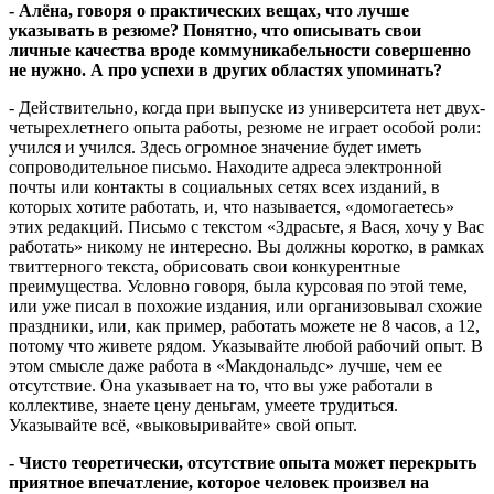
- Алёна, говоря о практических вещах, что лучше
указывать в резюме? Понятно, что описывать свои
личные качества вроде коммуникабельности совершенно
не нужно. А про успехи в других областях упоминать?
- Действительно, когда при выпуске из университета нет двух-
четырехлетнего опыта работы, резюме не играет особой роли:
учился и учился. Здесь огромное значение будет иметь
сопроводительное письмо. Находите адреса электронной
почты или контакты в социальных сетях всех изданий, в
которых хотите работать, и, что называется, «домогаетесь»
этих редакций. Письмо с текстом «Здрасьте, я Вася, хочу у Вас
работать» никому не интересно. Вы должны коротко, в рамках
твиттерного текста, обрисовать свои конкурентные
преимущества. Условно говоря, была курсовая по этой теме,
или уже писал в похожие издания, или организовывал схожие
праздники, или, как пример, работать можете не 8 часов, а 12,
потому что живете рядом. Указывайте любой рабочий опыт. В
этом смысле даже работа в «Макдональдс» лучше, чем ее
отсутствие. Она указывает на то, что вы уже работали в
коллективе, знаете цену деньгам, умеете трудиться.
Указывайте всё, «выковыривайте» свой опыт.
- Чисто теоретически, отсутствие опыта может перекрыть
приятное впечатление, которое человек произвел на