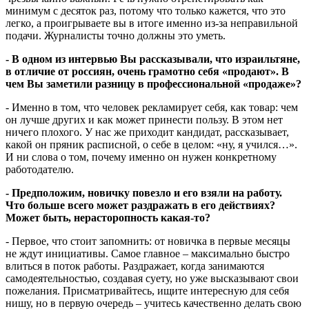
минимум с десяток раз, потому что только кажется, что это
легко, а проигрываете вы в итоге именно из-за неправильной
подачи. Журналисты точно должны это уметь.
- В одном из интервью Вы рассказывали, что израильтяне,
в отличие от россиян, очень грамотно себя «продают». В
чем Вы заметили разницу в профессиональной «продаже»?
- Именно в том, что человек рекламирует себя, как товар: чем
он лучше других и как может принести пользу. В этом нет
ничего плохого. У нас же приходит кандидат, рассказывает,
какой он пряник расписной, о себе в целом: «ну, я учился…».
И ни слова о том, почему именно он нужен конкретному
работодателю.
- Предположим, новичку повезло и его взяли на работу.
Что больше всего может раздражать в его действиях?
Может быть, нерасторопность какая-то?
- Первое, что стоит запомнить: от новичка в первые месяцы
не ждут инициативы. Самое главное – максимально быстро
влиться в поток работы. Раздражает, когда занимаются
самодеятельностью, создавая суету, но уже высказывают свои
пожелания. Присматривайтесь, ищите интересную для себя
нишу, но в первую очередь – учитесь качественно делать свою