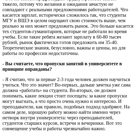
тяжело, потому что желания и ожидания зачастую не
совпадают с реальными предложениями работодателей. Что
касается зарплат, исторически сложилось так, что студенты
МГУ и ВШЭ в целом ощущают свою стоимость выше, чем
реально за них может предложить рынок. Это больше касается
тех студентов-гуманитариев, которые не работали во время
учебы. Если такие ребята желают зарплату в 60-80 тысяч
рублей, рынок фактически готов предложить им 35-40.
Теоретические знания, безусловно, важны и ценны, но для
работы по профессии недостаточны.
- Вы считаете, что пропуски занятий в университете в
принципе оправданы?
- Я считаю, что за первые 2-3 года человек должен научиться
учиться. Что это значит? Во-первых, дальше зачетка уже сама
должна «работать» на студента. Во-вторых, он должен
понимать, какие лекции стоит посещать: за какие пропуски
могут выгнать, а что просто очень нужно и интересно. И
преподаватели, как правило, подобных подход одобряют. На
самом деле, хорошую работу можно найти именно через
нетворк внутри университета: через преподавателей,
студентов старших курсов, встречи и вечеринки. Вот это
совмещение учебы и работы чрезвычайно важно.