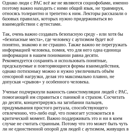
Однако люди с РАС всё же не являются социофобами, именно
поэтому важно находить с ними общий язык, не травмируя,
относясь толерантно и трепетно к ним. Лекторы рассказали о
базовых правилах, которых нужно придерживаться во
взаимодействии с аутистами.
Так, очень важно создавать безопасную среду - или хотя бы
«безопасные места», где человеку с аутизмом будет всё
понятно, знакомо и не страшно. Также важно не перегружать
информацией человека, помня, что для него одна единица
информации в нашем понимании равна десяти.
Рекомендуется сохранять и использовать понятные,
предсказуемые и повторяющиеся формы взаимодействия,
однако потихоньку можно и нужно увеличивать объём
сенсорной нагрузки, делая это максимально плавно, не
допуская «срывов» у особенного человека.
Ученые подчеркнули важность самостимуляции людей с РАС,
помогающей им справиться с паникой и страхом. Сосчитать
до десяти, концентрируясь на загибании пальцев,
придумывания простого ритуала, способствующего
отвлечению, что-либо ещё, что помогает успокоиться в
критический момент. Важно поддерживать это и ни в коем
случае не считать странным. Потому что это может быть чуть
ли не единственной опорой для людей с аутизмом, живущих в