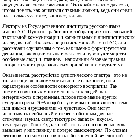
ощущения человека с аутизмом. Это крайне важно для того,
чтобы понять, как общаться с такими людьми, ведь они среди
нас, только уязвимее, ранимее, тоньше.
Лекторы из Государственного института русского языка
имени А.С. Пушкина работают в лабораториях исследований
тактильной коммуникации и когнитивных и лингвистических
исследований. Являясь специалистами в области РАС, они
рассказали слушателям о том, как именно формируется эта
девиация, как видят, слышат, осязают и чувствуют мир эти
особенные люди и, главное, - напомнили базовые правила,
которых стоит придерживаться при общении с аутистами.
Оказывается, расстройство аутистического спектра - это не
только социально-коммуникативные сложности, но и
характерные особенности сенсорного восприятия. Так,
помимо известных многим черт таких людей, как
нетерпимость к переменам, плохое понимание других,
суперинтересы, 70% людей с аутизмом сталкиваются с теми
или иными нарушениями «в чувствах». Они могут
испытывать необычный интерес к обычным для нас
стимулам: звукам, свету, текстурам, запахам, вкусам,
температуре, боли. Однако избыточная сенсорная нагрузка
вызывает у них панику и потерю самоконтроля. По словам
лекторов, это можно сравнить с бесконечной вечеринкой, где