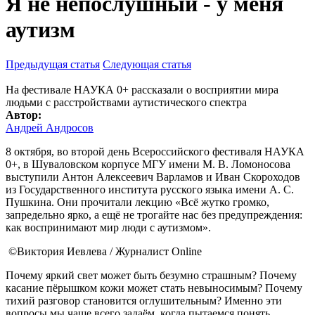
Я не непослушный - у меня
аутизм
Предыдущая статья
Следующая статья
На фестивале НАУКА 0+ рассказали о восприятии мира
людьми с расстройствами аутистического спектра
Автор:
Андрей Андросов
8 октября, во второй день Всероссийского фестиваля НАУКА
0+, в Шуваловском корпусе МГУ имени М. В. Ломоносова
выступили Антон Алексеевич Варламов и Иван Скороходов
из Государственного института русского языка имени А. С.
Пушкина. Они прочитали лекцию «Всё жутко громко,
запредельно ярко, а ещё не трогайте нас без предупреждения:
как воспринимают мир люди с аутизмом».
©Виктория Иевлева / Журналист Online
Почему яркий свет может быть безумно страшным? Почему
касание пёрышком кожи может стать невыносимым? Почему
тихий разговор становится оглушительным? Именно эти
вопросы мы чаще всего задаём, когда пытаемся понять