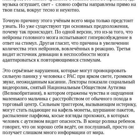
музыка оглушает, свет - словно софиты направлены прямо на
твои глаза, вокруг тесно и неуютно.
Точную причину этого учёным всего мира только предстоит
узнать. Но уже существуют три основных предположения,
почему так происходит. По одной версии, это из-за того, что
нейроны головного мозга испытывают гипервозбуждение в
ответ на стимул. Другая гласит, что причина в увеличении
количества этих нейронов, вовлечённых в реакцию. Третья
видит источник девиации в неспособности мозга
адаптироваться к повторяющимися стимулам.
Это серьёзные нарушения, которые могут провоцировать
сильную панику у человека с РАС при ярком свете, громком
звуке, неожиданным касании. Лекторы показали социальный
видеоролик, снятый Национальным Обществом Аутизма
(Великобритания), в котором отражены чувства и ощущения
маленького мальчика с расстройством от обычного похода в
торговый центр. Сильным триггером, вызывающим истерику,
могут стать падающие на кафель монеты, шуршание пакетов,
распыление парфюма, косые взгляды прохожих, в которых
человек с аутизмом видит опасность. В конце ролика ребенок
говорит, что он хорошо себя ведёт, он послушный, просто он
получает слишком много информации от мира.