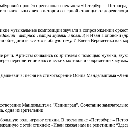
амбуровой прошёл пресс-показ спектакля «Петербург – Петрогра
о значительных вех в истории северной столицы: от дореволюц
икие музыкальные композиции звучали в сопровождении оркест
редакции - актриса Театра музыки и поэзии
) и Иван Поповски (
п
огли объединить все это в общую тему. И Елена Веремеенко как 
ие речи. Артисты общались со зрителем с помощью музыки, зву
через переплетение классических мотивов и современных музык
а Дашкевича: песня на стихотворение Осипа Мандельштама «Лен
тихотворение Мандельштама “Ленинград”. Сочетание замечательн
, одна из зрительниц.
х большую роль играют стихии. В постановке «Петербург – Петр
вязанную с этой стихией: «Иван сказал нам на репетиции: “Здесь