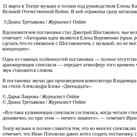
31 марта в Театре музыки и поэзии под руководством Елены К
Великой Отечественной Войне. В ней отражены сразу нескольк
©Диана Третьякова / Журналист Online
Вдохновителем постановки стал Дмитрий Шостакович, чьи вел
отмечает: «Авторами идеи являются Елена Веремеенко (
прим. 
сделать что-то связанное с Шостаковичем, с музыкой, но не м
концепцию».
Одна из главных особенностей постановки — полное отсутств
аранжировщик спектакля — передает атмосферу того времени 
звук становится словом.
В постановке звучат два произведения композитора Владимир
на стихи Александра Блока «Двенадцать».
© Дарья Лаврова / Журналист Online
© Диана Третьякова / Журналист Online
«Все-таки кульминация спектакля состоялась, когда читали с
динамично, но при этом — ничего лишнего», — отмечает Ирина
Театр музыки и поэзии славится тем, что во многих спектакля
отмечает, что Иван Поповски давно хотел создать постановку, с