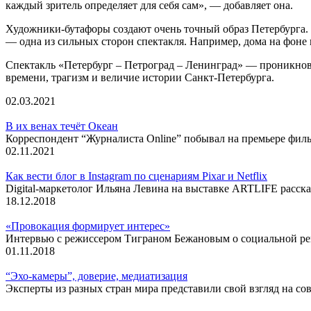
каждый зритель определяет для себя сам», — добавляет она.
Художники-бутафоры создают очень точный образ Петербурга. 
— одна из сильных сторон спектакля. Например, дома на фоне 
Спектакль «Петербург – Петроград – Ленинград» — проникнов
времени, трагизм и величие истории Санкт-Петербурга.
02.03.2021
В их венах течёт Океан
Корреспондент “Журналиста Online” побывал на премьере филь
02.11.2021
Как вести блог в Instagram по сценариям Pixar и Netflix
Digital-маркетолог Ильяна Левина на выставке ARTLIFE рассказ
18.12.2018
«Провокация формирует интерес»
Интервью с режиссером Тиграном Бежановым о социальной ре
01.11.2018
“Эхо-камеры”, доверие, медиатизация
Эксперты из разных стран мира представили свой взгляд на с