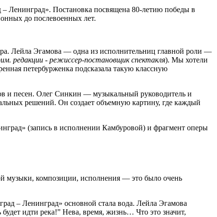
д – Ленинград». Постановка посвящена 80-летию победы в
ионных до послевоенных лет.
ра. Лейла Эгамова — одна из исполнительниц главной роли —
рим. редакции - режиссер-постановщик спектакля
). Мы хотели
коренная петербурженка подсказала такую классную
ков и песен. Олег Синкин — музыкальный руководитель и
альных решений. Он создает объемную картину, где каждый
инград» (запись в исполнении Камбуровой) и фрагмент оперы
ой музыки, композиции, исполнения — это было очень
оград – Ленинград» основной стала вода. Лейла Эгамова
 будет идти река!” Нева, время, жизнь… Что это значит,