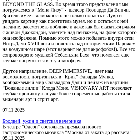
BEYOND THE GLASS. Во время этого представления мы
погружаемся в “Мона Лизу” - шедевр Леонардо Да Винчи.
Зритель имеет возможность не только попасть в Лувр и
увидеть картину как посетитель музея, но и остаться с ней
наедине, рассмотреть поближе и даже как бы оказаться рядом
с живой Джокондой, взлететь над пейзажем, на фоне которого
она изображена. Помимо этого можно побывать внутри стен
Нотр-Дама XVIII века и полетать над историческим Парижем
на воздушном шаре (этот вариант не для акрофобов!). Все это
сопровождено музыкой Себастьяна Баха, что помогает еще
глубже погрузиться в эту атмосферу.
Другое направление, DEEP IMMERSIVE, дает нам
возможность погрузиться в “Крик” Эдварда Мунка,
воображаемый мир Сальвадора Дали и пейзаж из картины
“Водяные лилии” Клода Моне. VISIONARY ART позволяет
глубже проникнуть в уже более современные работы стиля
виженари-арт и стрит-арт.
07.11.2025
Бродвей, ужин и светская вечеринка
В театре "Одеон" состоялась премьера нового
гастрономического мюзикла "Москва от заката до рассвета"
05.11.2025