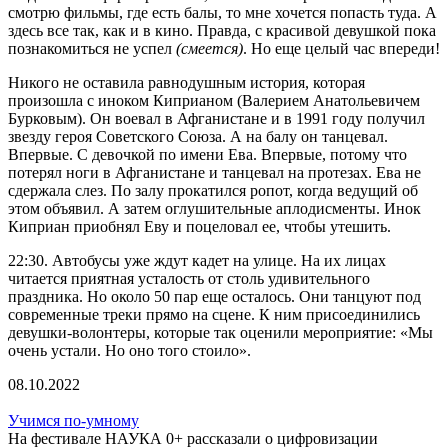
смотрю фильмы, где есть балы, то мне хочется попасть туда. А
здесь все так, как и в кино. Правда, с красивой девушкой пока
познакомиться не успел
(смеется)
. Но еще целый час впереди!
Никого не оставила равнодушным история, которая
произошла с иноком Киприаном (Валерием Анатольевичем
Бурковым). Он воевал в Афганистане и в 1991 году получил
звезду героя Советского Союза. А на балу он танцевал.
Впервые. С девочкой по имени Ева. Впервые, потому что
потерял ноги в Афганистане и танцевал на протезах. Ева не
сдержала слез. По залу прокатился ропот, когда ведущий об
этом объявил. А затем оглушительные аплодисменты. Инок
Киприан приобнял Еву и поцеловал ее, чтобы утешить.
22:30. Автобусы уже ждут кадет на улице. На их лицах
читается приятная усталость от столь удивительного
праздника. Но около 50 пар еще осталось. Они танцуют под
современные треки прямо на сцене. К ним присоединились
девушки-волонтеры, которые так оценили мероприятие: «Мы
очень устали. Но оно того стоило».
08.10.2022
Учимся по-умному
На фестивале НАУКА 0+ рассказали о цифровизации