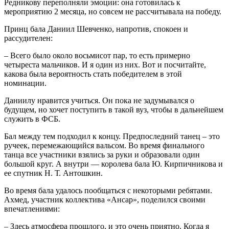
Редникову переполняли эмоции: она готовилась к
мероприятию 2 месяца, но совсем не рассчитывала на победу.
Принц бала Даниил Шевченко, напротив, спокоен и
рассудителен:
– Всего было около восьмисот пар, то есть примерно
четыреста мальчиков. И я один из них. Вот и посчитайте,
какова была вероятность стать победителем в этой
номинации.
Даниилу нравится учиться. Он пока не задумывался о
будущем, но хочет поступить в такой вуз, чтобы в дальнейшем
служить в ФСБ.
Бал между тем подходил к концу. Предпоследний танец – это
ручеек, перемежающийся вальсом. Во время финального
танца все участники взялись за руки и образовали один
большой круг. А внутри — королева бала Ю. Кирпичникова и
ее спутник Н. Т. Антошкин.
Во время бала удалось пообщаться с некоторыми ребятами.
Ахмед, участник коллектива «Ансар», поделился своими
впечатлениями:
– Здесь атмосфера прошлого, и это очень приятно. Когда я