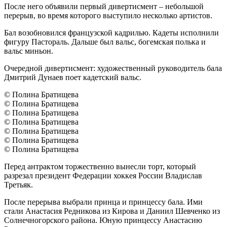
После него объявили первый дивертисмент – небольшой
перерыв, во время которого выступило несколько артистов.
Бал возобновился французской кадрилью. Кадеты исполнили
фигуру Пастораль. Дальше был вальс, богемская полька и
вальс миньон.
Очередной дивертисмент: художественный руководитель бала
Дмитрий Дунаев поет кадетский вальс.
© Полина Братищева
© Полина Братищева
© Полина Братищева
© Полина Братищева
© Полина Братищева
© Полина Братищева
© Полина Братищева
Перед антрактом торжественно вынесли торт, который
разрезал президент Федерации хоккея России Владислав
Третьяк.
После перерыва выбрали принца и принцессу бала. Ими
стали Анастасия Редникова из Кирова и Даниил Шевченко из
Солнечногорского района. Юную принцессу Анастасию