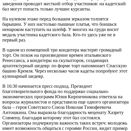
заведения проводит жесткий отбор участников: на кадетский
бал могут попасть только лучшие курсанты.
На нулевом этаже перед большим зеркалом толпятся
барышни. У них настолько пышные платья, что боишься
ненароком наступить на шлейф. У многих на груди висит
медаль участника кадетского бала. Кто-то здесь уже не в
первый раз.
В одном из помещений три кондитера мастерят громадный
торт. Он похож на произведение времен итальянского
Ренессанса, а кондитеры на скульпторов, создающих
архитектурный шедевр: по форме торт напоминает Спасскую
башню Кремля. Через несколько часов кадеты попробуют этот
кулинарный шедевр.
В 16:30 начинается пресс-подход. Президент
благотворительного фонда по поддержке социально-
экономических программ Юлия Кирпичникова ответила на
вопросы журналистов и представила еще одного организатора
бала – героя Советского Союза Николая Тимофеевича
Антошкина. Она выразила благодарность меценату Хазрету
Совмену, благодаря которому этот бал состоялся.
Организаторы подчеркнули важность таких встреч: молодежь
имеет возможность общаться с героями России, видит пример