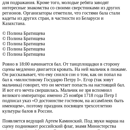
для подражания. Кроме того, молодые ребята заводят
интересные знакомства со своими сверстниками из других
регионов. Организаторы отметили, что гостями бала стали
кадеты из других стран, в частности из Беларуси и
Казахстана.
© Полина Братищева
© Полина Братищева
© Полина Братищева
© Полина Братищева
© Полина Братищева
Ровно в 18:00 начинается бал. От танцплощадки в сторону
сцены медленно двигается кровать. На ней мальчик в пижаме.
Он рассказывает, что ему снился сон о том, как он попал на
бал к «милостивому Государю Петру I». Егор (так зовут
мальчика) говорит, что он мечтает попасть на настоящий бал.
И вот его мечта свершилась. Мальчик не зря вспомнил
великого императора: именно 25 ноября 1718 года Петр I
подписал указ «О достоинстве гостевом, на ассамблеях быть
имеющем», поэтому праздник посвящен трехсотлетию
культуры балов в России.
Появляется ведущий Артем Каминский. Под звуки марша на
сцену поднимают российский флаг, знамя Министерства