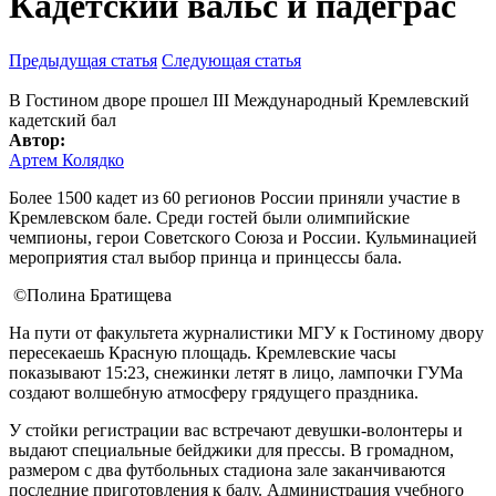
Кадетский вальс и падеграс
Предыдущая статья
Следующая статья
В Гостином дворе прошел III Международный Кремлевский
кадетский бал
Автор:
Артем Колядко
Более 1500 кадет из 60 регионов России приняли участие в
Кремлевском бале. Среди гостей были олимпийские
чемпионы, герои Советского Союза и России. Кульминацией
мероприятия стал выбор принца и принцессы бала.
©Полина Братищева
На пути от факультета журналистики МГУ к Гостиному двору
пересекаешь Красную площадь. Кремлевские часы
показывают 15:23, снежинки летят в лицо, лампочки ГУМа
создают волшебную атмосферу грядущего праздника.
У стойки регистрации вас встречают девушки-волонтеры и
выдают специальные бейджики для прессы. В громадном,
размером с два футбольных стадиона зале заканчиваются
последние приготовления к балу. Администрация учебного