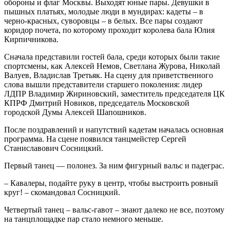
обороны и флаг Москвы. Выходят юные пары. Девушки в
пышных платьях, молодые люди в мундирах: кадеты – в
черно-красных, суворовцы – в белых. Все пары создают
коридор почета, по которому проходит королева бала Юлия
Кирпичникова.
Сначала представили гостей бала, среди которых были такие
спортсмены, как Алексей Немов, Светлана Журова, Николай
Валуев, Владислав Третьяк. На сцену для приветственного
слова вышли представители старшего поколения: лидер
ЛДПР Владимир Жириновский, заместитель председателя ЦК
КПРФ Дмитрий Новиков, председатель Московской
городской Думы Алексей Шапошников.
После поздравлений и напутствий кадетам началась основная
программа. На сцене появился танцмейстер Сергей
Станиславович Сосницкий.
Первый танец — полонез. За ним фигурный вальс и падеграс.
– Кавалеры, подайте руку в центр, чтобы выстроить ровный
круг! – скомандовал Сосницкий.
Четвертый танец – вальс-гавот – знают далеко не все, поэтому
на танцплощадке пар стало немного меньше.