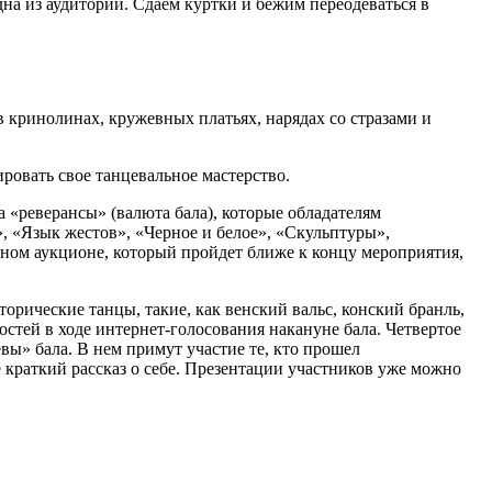
одна из аудиторий. Сдаем куртки и бежим переодеваться в
в кринолинах, кружевных платьях, нарядах со стразами и
ровать свое танцевальное мастерство.
«реверансы» (валюта бала), которые обладателям
, «Язык жестов», «Черное и белое», «Скульптуры»,
нном аукционе, который пройдет ближе к концу мероприятия,
торические танцы, такие, как венский вальс, конский бранль,
гостей в ходе интернет-голосования накануне бала. Четвертое
ы» бала. В нем примут участие те, кто прошел
 краткий рассказ о себе. Презентации участников уже можно