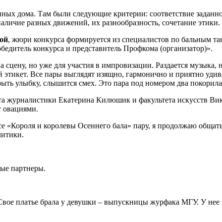
ных дома. Там были следующие критерии: соответствие заданно
наличие разных движений, их разнообразность, сочетание этики.
ой
, жюри конкурса формируется из специалистов по бальным тан
бедитель конкурса и представитель Профкома (организатор)».
 сцену, но уже для участия в импровизации. Раздается музыка, 
ый этикет. Все пары выглядят изящно, гармонично и приятно уд
рыть улыбку, слышится смех. Это пара под номером два покорила
ета журналистики Екатерина Килюшик и факультета искусств В
т овациями.
рсе «Короля и королевы Осеннего бала» пару, я продолжаю обща
литики.
зные партнеры.
вое платье брала у девушки – выпускницы журфака МГУ. У нее за