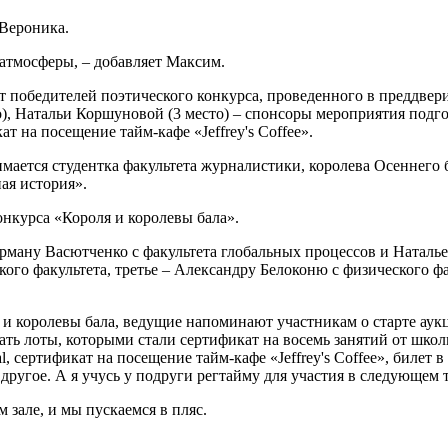
 Вероника.
мой атмосферы, – добавляет Максим.
т победителей поэтического конкурса, проведенного в преддвер
о), Натальи Коршуновой (3 место) – спонсоры мероприятия подг
т на посещение тайм-кафе «Jeffrey's Coffee».
мается студентка факультета журналистики, королева Осеннего 
ая история».
нкурса «Короля и королевы бала».
рману Васютченко с факультета глобальных процессов и Наталье
ого факультета, третье – Александру Белоконю с физического ф
 и королевы бала, ведущие напоминают участникам о старте аук
ть лоты, которыми стали сертификат на восемь занятий от шко
, сертификат на посещение тайм-кафе «Jeffrey's Coffee», билет 
другое. А я учусь у подруги регтайму для участия в следующем 
 зале, и мы пускаемся в пляс.