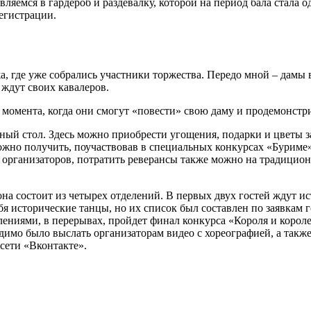
вляемся в гардероб и раздевалку, которой на период бала стала 
регистрации.
, где уже собрались участники торжества. Передо мной – дамы 
 ждут своих кавалеров.
 момента, когда они смогут «повести» свою даму и продемонстри
 стол. Здесь можно приобрести угощения, подарки и цветы за 
жно получить, поучаствовав в специальных конкурсах «Буриме»
 организаторов, потратить реверансы также можно на традицио
она состоит из четырех отделений. В первых двух гостей ждут ис
ебя исторические танцы, но их список был составлен по заявкам 
ниями, в перерывах, пройдет финал конкурса «Короля и королев
димо было выслать организаторам видео с хореографией, а также
сети «Вконтакте».