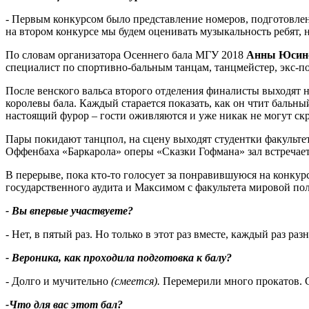
- Первым конкурсом было представление номеров, подготовлен
на втором конкурсе мы будем оценивать музыкальность ребят, 
По словам организатора Осеннего бала МГУ 2018
Анны Юсин
специалист по спортивно-бальным танцам, танцмейстер, экс-по
После венского вальса второго отделения финалисты выходят на
королевы бала. Каждый старается показать, как он чтит бальн
настоящий фурор – гости оживляются и уже никак не могут ск
Пары покидают танцпол, на сцену выходят студентки факульт
Оффенбаха «Баркарола» оперы «Сказки Гофмана» зал встречае
В перерыве, пока кто-то голосует за понравившуюся на конку
государственного аудита и Максимом с факультета мировой по
- Вы впервые участвуете?
- Нет, в пятый раз. Но только в этот раз вместе, каждый раз ра
- Вероника, как проходила подготовка к балу?
- Долго и мучительно
(смеется).
Перемерили много прокатов. С
-Что для вас этот бал?