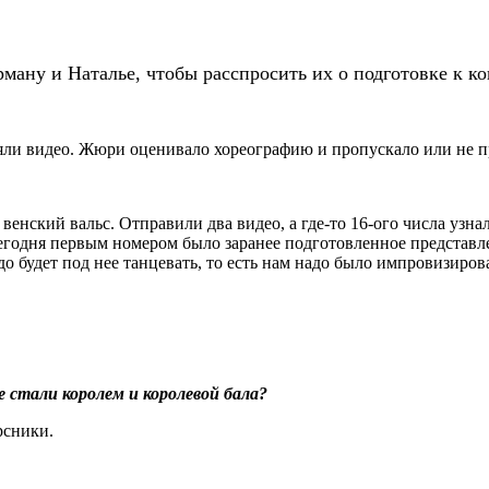
ману и Наталье, чтобы расспросить их о подготовке к ко
яли видео. Жюри оценивало хореографию и пропускало или не п
венский вальс. Отправили два видео, а где-то 16-ого числа узна
Сегодня первым номером было заранее подготовленное представле
надо будет под нее танцевать, то есть нам надо было импровизиров
е стали королем и королевой бала?
рсники.