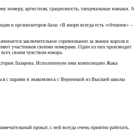
му номеру, артистизм, грациозность, танцевальные навыки. А
цам и организаторов бала: «В жюри всегда есть «сбтшник» –
начинается заключительное соревнование за звание короля и
ивляют участников своими номерами. Один из них производит
 всех своим чувством юмора.
иктория Лазарева. Исполненную ими композицию Жака
ться с парами и знакомлюсь с Вероникой из Высшей школы
мечательный прокат, с ней всегда очень приятно работать.