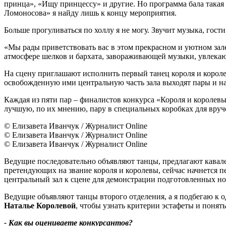
принца», «Ищу принцессу» и другие. Но программа бала такая
Ломоносова» я найду лишь к концу мероприятия.
Больше прогуливаться по холлу я не могу. Звучит музыка, гост
«Мы рады приветствовать вас в этом прекрасном и уютном зал
атмосфере шелков и бархата, завораживающей музыки, увлекаю
На сцену приглашают исполнить первый танец короля и королев
освобожденную ими центральную часть зала выходят пары и на
Каждая из пяти пар – финалистов конкурса «Короля и королевы 
лучшую, по их мнению, пару в специальных коробках для вруч
© Елизавета Иванчук / Журналист Online
© Елизавета Иванчук / Журналист Online
© Елизавета Иванчук / Журналист Online
Ведущие последовательно объявляют танцы, предлагают кавале
претендующих на звание короля и королевы, сейчас начнется п
центральный зал к сцене для демонстрации подготовленных н
Ведущие объявляют танцы второго отделения, а я подбегаю к о
Наталье Королевой
, чтобы узнать критерии эстафеты и понять
- Как вы оцениваете конкурсантов?