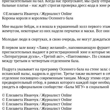
пригласительный на бал. Когда нас пропускают, мы сразу отпра
бальные платья – нас ждёт строгая проверка дресс-кода в зоне 
©Елизавета Иванчук / Журналист Online
Короны короля и королевы Осеннего бала
Мне выдали бейдж, и я вошла в украшенный холл первого этажа
жемчугом, некоторые из них надели перчатки и маски. Все они
Молодые люди в сюртуках, в свою очередь, не могут дождаться
В первом зале вижу «Лавку желаний», напоминающую фуршетный
пригласительных выдают в регистрационной зоне и которые мо
«Литературная дуэль», «Третий акт», «Пантомимы». По словам
между третьим и четвертым отделением бала.
Подруга указывает на программу Осеннего бала на стене зала: 
испанский вальс, кадриль и другие. Третье также включает в с
отделение посвящено современным танцам. Между этими отделе
предварительный отбор, в рамках которого каждой паре необхо
увидеть в официальном сообществе «Балы МГУ» в социальной 
© Елизавета Иванчук / Журналист Online
© Елизавета Иванчук / Журналист Online
© Елизавета Иванчук / Журналист Online
© Елизавета Иванчук / Журналист Online