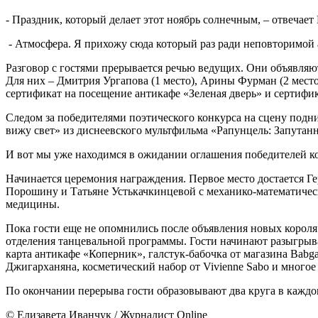
- Праздник, который делает этот ноябрь солнечным, – отвечает
- Атмосфера. Я прихожу сюда который раз ради неповтори
Разговор с гостями прерывается речью ведущих. Они объявляю
Для них – Дмитрия Ургапова (1 место), Арины Фурман (2 мест
сертификат на посещение антикафе «Зеленая дверь» и сертифика
Следом за победителями поэтического конкурса на сцену подни
вижу свет» из диснеевского мультфильма «Рапунцель: Запутанн
И вот мы уже находимся в ожидании оглашения победителей ко
Начинается церемония награждения. Первое место достается Ге
Порошину и Татьяне Устькачкинцевой с механико-математическ
медицины.
Пока гости еще не опомнились после объявления новых короля
отделения танцевальной программы. Гости начинают разыгрыва
карта антикафе «Коперник», галстук-бабочка от магазина Babgal
Джигарханяна, косметический набор от Vivienne Sabo и многое 
По окончании перерыва гости образовывают два круга в каждом
© Елизавета Иванчук / Журналист Online