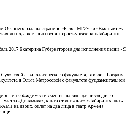
ии Осеннего бала на странице «Балов МГУ» во «Вконтакте».
отовили подарки: книги от интернет-магазина «Лабиринт»,
бала 2017 Екатерина Губернаторова для исполнения песни «Я
 Сухочевой с филологического факультета, второе – Богдану
акультета и Ольге Матросовой с факультета фундаментальной
циона и необходимости сменить наряды для последнего
лы хастла «Динамика», книга от книжного «Лабиринт», вип-
в РАМТ на двоих, билет на два лица в театр Армена
танце.