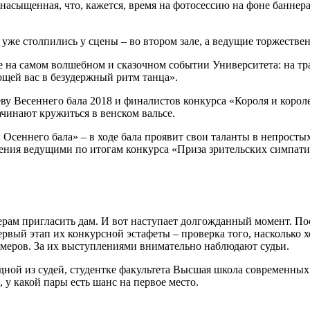
 насыщенная, что, кажется, время на фотосессию на фоне банн
и уже столпились у сцены – во втором зале, а ведущие торжестве
е на самом волшебном и сказочном событии Университета: на тр
щей вас в безудержный ритм танца».
у Весеннего бала 2018 и финалистов конкурса «Короля и короле
чинают кружиться в венском вальсе.
Осеннего бала» – в ходе бала проявит свои таланты в непростых
ения ведущими по итогам конкурса «Приза зрительских симпати
рам пригласить дам. И вот наступает долгожданный момент. Пос
ервый этап их конкурсной эстафеты – проверка того, насколько 
омеров. За их выступлениями внимательно наблюдают судьи.
дной из судей, студентке факультета Высшая школа современных
, у какой пары есть шанс на первое место.