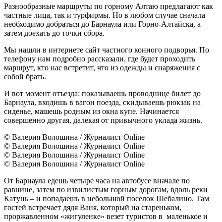
Разнообразные маршруты по горному Алтаю предлагают как
частные лица, так и турфирмы. Но в любом случае сначала
необходимо добраться до Барнаула или Горно-Алтайска, а
затем доехать до точки сбора.
Мы нашли в интернете сайт частного конного подворья. По
телефону нам подробно рассказали, где будет проходить
маршрут, кто нас встретит, что из одежды и снаряжения с
собой брать.
И вот момент отъезда: показываешь проводнице билет до
Барнаула, входишь в вагон поезда, скидываешь рюкзак на
сиденье, машешь родным из окна купе. Начинается
совершенно другая, далекая от привычного уклада жизнь.
© Валерия Волошина / Журналист Online
© Валерия Волошина / Журналист Online
© Валерия Волошина / Журналист Online
© Валерия Волошина / Журналист Online
От Барнаула едешь четыре часа на автобусе вначале по
равнине, затем по извилистым горным дорогам, вдоль реки
Катунь – и попадаешь в небольшой поселок Шебалино. Там
гостей встречает дядя Ваня, который на стареньком,
проржавленном «жигуленке» везет туристов в маленькое и