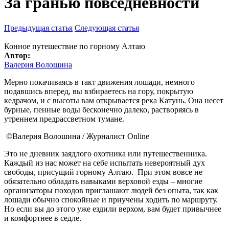
За гранью повседневности
Предыдущая статья
Следующая статья
Конное путешествие по горному Алтаю
Автор:
Валерия Волошина
Мерно покачиваясь в такт движения лошади, немного
подавшись вперед, вы взбираетесь на гору, покрытую
кедрачом, и с высоты вам открывается река Катунь. Она несет
бурные, пенные воды бесконечно далеко, растворяясь в
утреннем предрассветном тумане.​
©Валерия Волошина / Журналист Online
Это не дневник заядлого охотника или путешественника.
Каждый из нас может на себе испытать невероятный дух
свободы, присущий горному Алтаю. При этом вовсе не
обязательно обладать навыками верховой езды – многие
организаторы походов приглашают людей без опыта, так как
лошади обычно спокойные и приучены ходить по маршруту.
Но если вы до этого уже ездили верхом, вам будет привычнее
и комфортнее в седле.