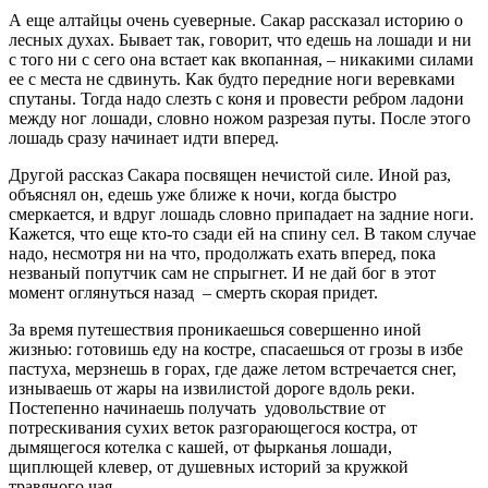
А еще алтайцы очень суеверные. Сакар рассказал историю о
лесных духах. Бывает так, говорит, что едешь на лошади и ни
с того ни с сего она встает как вкопанная, – никакими силами
ее с места не сдвинуть. Как будто передние ноги веревками
спутаны. Тогда надо слезть с коня и провести ребром ладони
между ног лошади, словно ножом разрезая путы. После этого
лошадь сразу начинает идти вперед.
Другой рассказ Сакара посвящен нечистой силе. Иной раз,
объяснял он, едешь уже ближе к ночи, когда быстро
смеркается, и вдруг лошадь словно припадает на задние ноги.
Кажется, что еще кто-то сзади ей на спину сел. В таком случае
надо, несмотря ни на что, продолжать ехать вперед, пока
незваный попутчик сам не спрыгнет. И не дай бог в этот
момент оглянуться назад – смерть скорая придет.
За время путешествия проникаешься совершенно иной
жизнью: готовишь еду на костре, спасаешься от грозы в избе
пастуха, мерзнешь в горах, где даже летом встречается снег,
изнываешь от жары на извилистой дороге вдоль реки.
Постепенно начинаешь получать удовольствие от
потрескивания сухих веток разгорающегося костра, от
дымящегося котелка с кашей, от фырканья лошади,
щиплющей клевер, от душевных историй за кружкой
травяного чая.