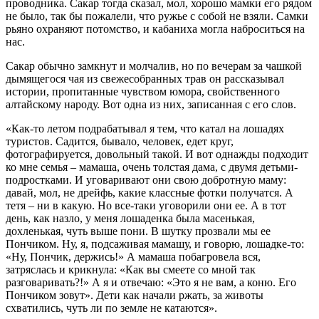
проводника. Сакар тогда сказал, мол, хорошо мамки его рядом
не было, так бы пожалели, что ружье с собой не взяли. Самки
рьяно охраняют потомство, и кабаниха могла наброситься на
нас.
Сакар обычно замкнут и молчалив, но по вечерам за чашкой
дымящегося чая из свежесобранных трав он рассказывал
истории, пропитанные чувством юмора, свойственного
алтайскому народу. Вот одна из них, записанная с его слов.
«Как-то летом подрабатывал я тем, что катал на лошадях
туристов. Садится, бывало, человек, едет круг,
фотографируется, довольный такой. И вот однажды подходит
ко мне семья – мамаша, очень толстая дама, с двумя детьми-
подростками. И уговаривают они свою добротную маму:
давай, мол, не дрейфь, какие классные фотки получатся. А
тетя – ни в какую. Но все-таки уговорили они ее. А в тот
день, как назло, у меня лошаденка была масенькая,
дохленькая, чуть выше пони. В шутку прозвали мы ее
Пончиком. Ну, я, подсаживая мамашу, и говорю, лошадке-то:
«Ну, Пончик, держись!» А мамаша побагровела вся,
затряслась и крикнула: «Как вы смеете со мной так
разговаривать?!» А я и отвечаю: «Это я не вам, а коню. Его
Пончиком зовут». Дети как начали ржать, за животы
схватились, чуть ли по земле не катаются».