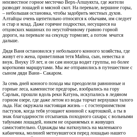
неизвестное горное местечко Верх-Апшуяхта, где жители
разводят лошадей и мясной скот. На перевале, вершине горы,
– небольшая остановка, чтобы задобрить местных духов.
Алтайцы очень щепетильно относятся к обычаям, им следует
и стар и млад. Даже горячие подростки, несущиеся на
отцовских машинах по неустойчивому гравию горной
дороги, на перевале на секунду тормозят, а потом мчатся
дальше.
Дядя Ваня остановился у небольшого конного хозяйства, где
живут его жена, приветливая тетя Майна, сын, невестка и
внук. Внуку 19 лет, и он сам иногда водит группы, но более
короткими маршрутами. Мы же отправились в путешествие с
сыном дяди Вани– Сакаром.
За семь дней конного похода мы преодолели равнинные и
горные леса, каменистое предгорье, взобрались на гору
Сарлык, прошли вдоль реки Катунь, искупались в ледяном
горном озере, где даже летом из воды торчат верхушки талого
льда. Нас окружала настоящая жизнь – с гостеприимством
пастухов, когда тебя угощают кониной с картошкой, а ты в
знак благодарности отсыпаешь походного сахара; с вольными
табунами лошадей, никем не охраняемых и живущих
самостоятельно. Однажды мы наткнулись на маленького
кабанчика, молнией метнувшегося перед лошадью нашего