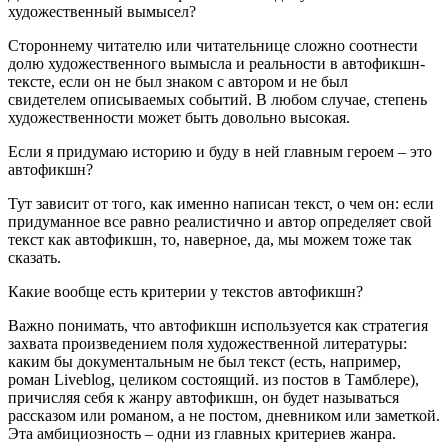
художественный вымысел?
Стороннему читателю или читательнице сложно соотнести
долю художественного вымысла и реальности в автофикшн-
тексте, если он не был знаком с автором и не был
свидетелем описываемых событий. В любом случае, степень
художественности может быть довольно высокая.
Если я придумаю историю и буду в ней главным героем – это
автофикшн?
Тут зависит от того, как именно написан текст, о чем он: если
придуманное все равно реалистично и автор определяет свой
текст как автофикшн, то, наверное, да, мы можем тоже так
сказать.
Какие вообще есть критерии у текстов автофикшн?
Важно понимать, что автофикшн используется как стратегия
захвата произведением поля художественной литературы:
каким бы документальным не был текст (есть, например,
роман Liveblog, целиком состоящий. из постов в Тамблере),
причисляя себя к жанру автофикшн, он будет называться
рассказом или романом, а не постом, дневником или заметкой.
Эта амбициозность – одни из главных критериев жанра.