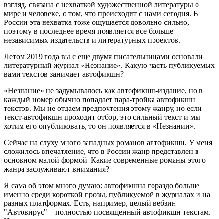
взгляд, связана с нехваткой художественной литературы о
мире и человеке, о том, что происходит с нами сегодня. В
России эта нехватка тоже ощущается довольно сильно,
поэтому в последнее время появляется все больше
независимых издательств и литературных проектов.
Летом 2019 года вы с еще двумя писательницами основали
литературный журнал «Незнание». Какую часть публикуемых
вами текстов занимает автофикшн?
«Незнание» не задумывалось как автофикшн-издание, но в
каждый номер обычно попадает пара-тройка автофикшн
текстов. Мы не отдаем предпочтения этому жанру, но если
текст-автофикшн проходит отбор, это сильный текст и мы
хотим его опубликовать, то он появляется в «Незнании».
Сейчас на слуху много западных романов автофикшн. У меня
сложилось впечатление, что в России жанр представлен в
основном малой формой. Какие современные романы этого
жанра заслуживают внимания?
Я сама об этом много думаю: автофикшна гораздо больше
именно среди короткой прозы, публикуемой в журналах и на
разных платформах. Есть, например, целый вебзин
"Автовирус" – полностью посвященный автофикшн текстам.