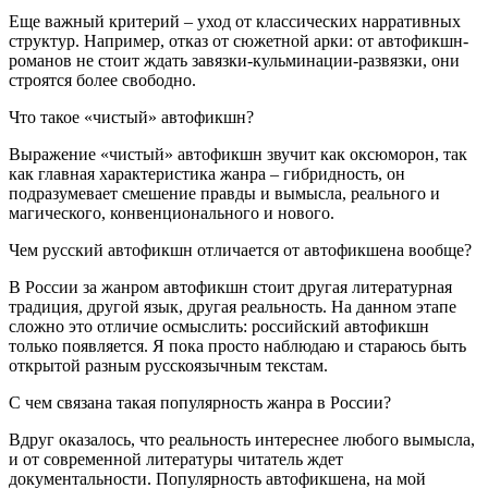
Еще важный критерий – уход от классических нарративных
структур. Например, отказ от сюжетной арки: от автофикшн-
романов не стоит ждать завязки-кульминации-развязки, они
строятся более свободно.
Что такое «чистый» автофикшн?
Выражение «чистый» автофикшн звучит как оксюморон, так
как главная характеристика жанра – гибридность, он
подразумевает смешение правды и вымысла, реального и
магического, конвенционального и нового.
Чем русский автофикшн отличается от автофикшена вообще?
В России за жанром автофикшн стоит другая литературная
традиция, другой язык, другая реальность. На данном этапе
сложно это отличие осмыслить: российский автофикшн
только появляется. Я пока просто наблюдаю и стараюсь быть
открытой разным русскоязычным текстам.
С чем связана такая популярность жанра в России?
Вдруг оказалось, что реальность интереснее любого вымысла,
и от современной литературы читатель ждет
документальности. Популярность автофикшена, на мой