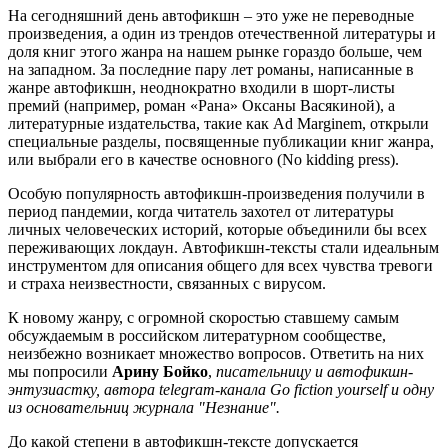
На сегодняшний день автофикшн – это уже не переводные
произведения, а один из трендов отечественной литературы и
доля книг этого жанра на нашем рынке гораздо больше, чем
на западном. За последние пару лет романы, написанные в
жанре автофикшн, неоднократно входили в шорт-листы
премий (например, роман «Рана» Оксаны Васякиной), а
литературные издательства, такие как Ad Marginem, открыли
специальные разделы, посвященные публикации книг жанра,
или выбрали его в качестве основного (No kidding press).
Особую популярность автофикшн-произведения получили в
период пандемии, когда читатель захотел от литературы
личных человеческих историй, которые объединили бы всех
переживающих локдаун. Автофикшн-тексты стали идеальным
инструментом для описания общего для всех чувства тревоги
и страха неизвестности, связанных с вирусом.
К новому жанру, с огромной скоростью ставшему самым
обсуждаемым в российском литературном сообществе,
неизбежно возникает множество вопросов. Ответить на них
мы попросили
Арину Бойко
,
писательницу и автофикшн-
энтузиастку, автора telegram-канала Go fiction yourself и одну
из основательниц журнала "Незнание".
До какой степени в автофикшн-тексте допускается