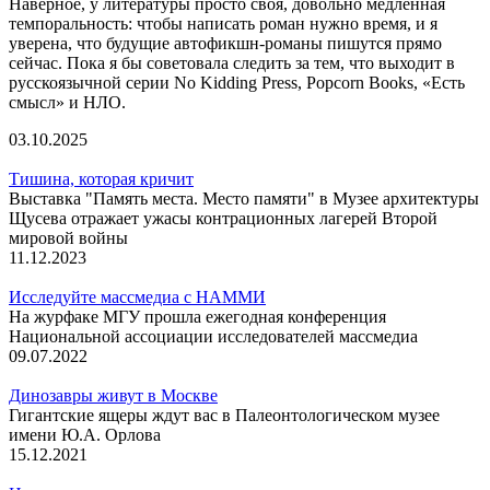
Наверное, у литературы просто своя, довольно медленная
темпоральность: чтобы написать роман нужно время, и я
уверена, что будущие автофикшн-романы пишутся прямо
сейчас. Пока я бы советовала следить за тем, что выходит в
русскоязычной серии No Kidding Press, Popcorn Books, «Есть
смысл» и НЛО.
03.10.2025
Тишина, которая кричит
Выставка "Память места. Место памяти" в Музее архитектуры
Щусева отражает ужасы контрационных лагерей Второй
мировой войны
11.12.2023
Исследуйте массмедиа с НАММИ
На журфаке МГУ прошла ежегодная конференция
Национальной ассоциации исследователей массмедиа
09.07.2022
Динозавры живут в Москве
Гигантские ящеры ждут вас в Палеонтологическом музее
имени Ю.А. Орлова
15.12.2021