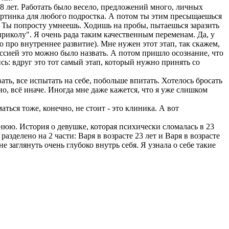
8 лет. Работать было весело, предложений много, личных
картинка для любого подростка. А потом ты этим пресыщаешься
. Ты попросту умнеешь. Ходишь на пробы, пытаешься заразить
приколу". Я очень рада таким качественным переменам. Да, у
то про внутреннее развитие). Мне нужен этот этап, так скажем,
рессией это можно было назвать. А потом пришло осознание, что
ись: вдруг это тот самый этап, который нужно принять со
ть, все испытать на себе, побольше впитать. Хотелось бросать
но, всё иначе. Иногда мне даже кажется, что я уже слишком
аться тоже, конечно, не стоит - это клиника. А вот
нюю. История о девушке, которая психически сломалась в 23
азделено на 2 части: Варя в возрасте 23 лет и Варя в возрасте
е заглянуть очень глубоко внутрь себя. Я узнала о себе такие