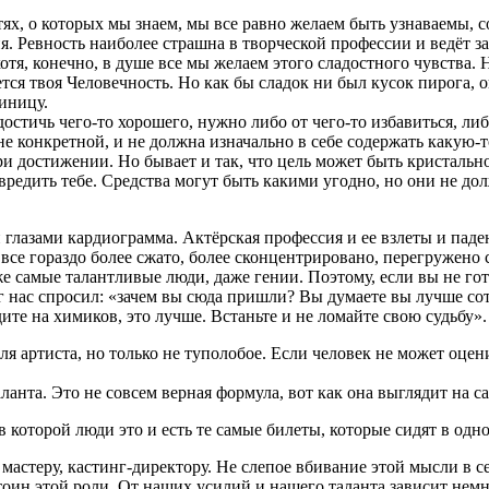
тях, о которых мы знаем, мы все равно желаем быть узнаваемы,
я. Ревность наиболее страшна в творческой профессии и ведёт з
отя, конечно, в душе все мы желаем этого сладостного чувства. 
тся твоя Человечность. Но как бы сладок ни был кусок пирога, 
иницу.
достичь чего-то хорошего, нужно либо от чего-то избавиться, либ
не конкретной, и не должна изначально в себе содержать какую-
ри достижении. Но бывает и так, что цель может быть кристальн
вредить тебе. Средства могут быть какими угодно, но они не дол
глазами кардиограмма. Актёрская профессия и ее взлеты и паден
ре все гораздо более сжато, более сконцентрировано, перегружен
 самые талантливые люди, даже гении. Поэтому, если вы не готов
гог нас спросил: «зачем вы сюда пришли? Вы думаете вы лучше с
те на химиков, это лучше. Встаньте и не ломайте свою судьбу».
я артиста, но только не туполобое. Если человек не может оцен
нта. Это не совсем верная формула, вот как она выглядит на с
, в которой люди это и есть те самые билеты, которые сидят в о
 мастеру, кастинг-директору. Не слепое вбивание этой мысли в с
тоин этой роли. От наших усилий и нашего таланта зависит немно