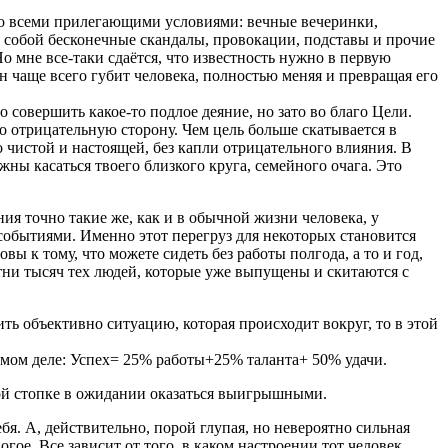
 со всеми прилегающими условиями: вечные вечеринки,
а собой бесконечные скандалы, провокации, подставы и прочие
Но мне все-таки сдаётся, что известность нужно в первую
он чаще всего губит человека, полностью меняя и превращая его
о совершить какое-то подлое деяние, но зато во благо Цели.
то отрицательную сторону. Чем цель больше скатывается в
о чистой и настоящей, без капли отрицательного влияния. В
жны касаться твоего близкого круга, семейного очага. Это
ия точно такие же, как и в обычной жизни человека, у
о событиями. Именно этот перегруз для некоторых становится
ы к тому, что можете сидеть без работы полгода, а то и год,
отни тысяч тех людей, которые уже выпущены и скитаются с
ить объективно ситуацию, которая происходит вокруг, то в этой
амом деле: Успех= 25% работы+25% таланта+ 50% удачи.
дной стопке в ожидании оказаться выигрышными.
ебя. А, действительно, порой глупая, но невероятно сильная
гое. Все зависит от того, в каком настроении тот человек,