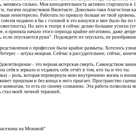
, меняюсь сильно. Моя кинодеятельность активно стартанула в 1
ньги, тысячи подписчиков Вконтакте. Довольно-таки благостная 
ольше неинтересно. Работать по приколу больше не твой уровень
совсем недавно я бы с головой в это кинулся и мне было бы по 
известность). Но зато в театре я сейчас делаю большие успехи (э
хое, я приняла начало этого периода крайне негативно, даже деп
ть, если опускаются руки". Подождите их опускать, не разобравш
представления о профессии были крайне размыты. Хотелось узнава
Интерес – штука мощная. Сейчас я рассудительнее, сейчас, конеч
Удовлетворение - это верная актерская смерть. Самоедством заним
 себя в зеркало и отдавать себе отчёт в том, кто ты и что ты.
ика) – роль, которая перевернула мою внутреннюю жизнь и внеш
живет прошлым и без конца в него прыгает. Пространство сцены р
о комнатам, то есть по своему сознанию. Эта работа позволила мн
ь стал моей личной терапией.
иасезоны на Моховой"