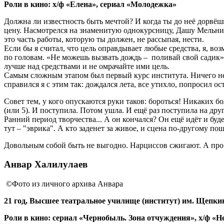
Роли в кино: х/ф «Елена», сериал «Молодежка»
Должна ли известность быть мечтой? И когда ты до неё дорвёшь
цену. Насмотрелся на знаменитую однокурсницу, Дашу Мельников
это часть работы, которую ты должен, не рассыпая, нести.
Если бы я считал, что цель оправдывает любые средства, я, воз
по головам. «Не можешь вызвать дождь – поливай свой садик
лучше над средствами и не омрачайте ими цель.
Самым сложным этапом был первый курс института. Ничего не п
справился я с этим так: дождался лета, все утихло, попросил ост
Совет тем, у кого опускаются руки таков: бороться! Никаких бо
(или 5). И поступила. Потом ушла. И ещё раз поступила на друг
Ранний период творчества... А он кончался? Он ещё идёт и бу
тут – "эврика". А кто заденет за живое, и сцена по-другому пош
Довольным собой быть не выгодно. Нарциссов сжигают. А про то
Анвар Халилулаев
©Фото из личного архива Анвара
21 год, Высшее театральное училище (институт) им. Щепкин
Роли в кино: сериал «Чернобыль. Зона отчуждения», х/ф «