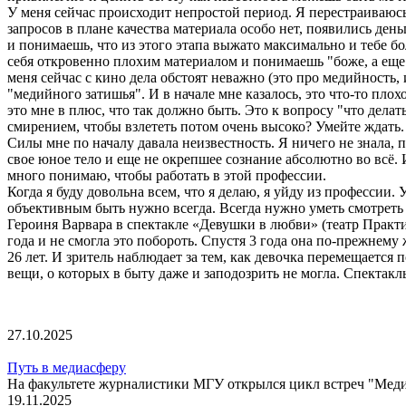
У меня сейчас происходит непростой период. Я перестраиваюсь
запросов в плане качества материала особо нет, появились де
и понимаешь, что из этого этапа выжато максимально и тебе б
себя откровенно плохим материалом и понимаешь "боже, а еще 
меня сейчас с кино дела обстоят неважно (это про медийность, 
"медийного затишья". И в начале мне казалось, это что-то пло
это мне в плюс, что так должно быть. Это к вопросу "что дела
смирением, чтобы взлететь потом очень высоко? Умейте ждать.
Силы мне по началу давала неизвестность. Я ничего не знала, 
свое юное тело и еще не окрепшее сознание абсолютно во всё. 
много понимаю, чтобы работать в этой профессии.
Когда я буду довольна всем, что я делаю, я уйду из профессии. 
объективным быть нужно всегда. Всегда нужно уметь смотреть на
Героиня Варвара в спектакле «Девушки в любви» (театр Практ
года и не смогла это побороть. Спустя 3 года она по-прежнему 
26 лет. И зритель наблюдает за тем, как девочка перемещается п
вещи, о которых в быту даже и заподозрить не могла. Спектакл
27.10.2025
Путь в медиасферу
На факультете журналистики МГУ открылся цикл встреч "Мед
19.11.2025