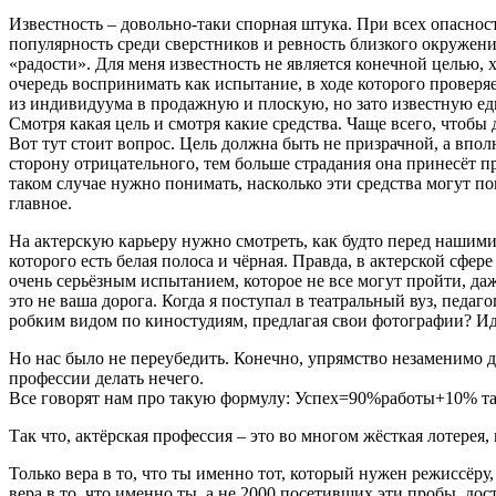
Известность – довольно-таки спорная штука. При всех опаснос
популярность среди сверстников и ревность близкого окружени
«радости». Для меня известность не является конечной целью, х
очередь воспринимать как испытание, в ходе которого проверяе
из индивидуума в продажную и плоскую, но зато известную ед
Смотря какая цель и смотря какие средства. Чаще всего, чтобы 
Вот тут стоит вопрос. Цель должна быть не призрачной, а впол
сторону отрицательного, тем больше страдания она принесёт п
таком случае нужно понимать, насколько эти средства могут по
главное.
На актерскую карьеру нужно смотреть, как будто перед нашими 
которого есть белая полоса и чёрная. Правда, в актерской сфе
очень серьёзным испытанием, которое не все могут пройти, даже
это не ваша дорога. Когда я поступал в театральный вуз, педа
робким видом по киностудиям, предлагая свои фотографии? Иди
Но нас было не переубедить. Конечно, упрямство незаменимо дл
профессии делать нечего.
Все говорят нам про такую формулу: Успех=90%работы+10% тала
Так что, актёрская профессия – это во многом жёсткая лотерея
Только вера в то, что ты именно тот, который нужен режиссёру,
вера в то, что именно ты, а не 2000 посетивших эти пробы, дос