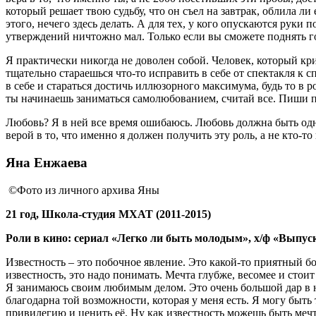
который решает твою судьбу, что он съел на завтрак, облила ли
этого, нечего здесь делать. А для тех, у кого опускаются рук
утверждений ничтожно мал. Только если вы сможете поднять го
Я практически никогда не доволен собой. Человек, который кри
тщательно стараешься что-то исправить в себе от спектакля к 
в себе и стараться достичь иллюзорного максимума, будь то в р
ты начинаешь заниматься самолюбованием, считай все. Пиши 
Любовь? Я в ней все время ошибаюсь. Любовь должна быть одна
верой в то, что именно я должен получить эту роль, а не кто-то
Яна Енжаева
©Фото из личного архива Яны
21 год, Школа-студия МХАТ (2011-2015)
Роли в кино: сериал «Легко ли быть молодым», х/ф «Выпус
Известность – это побочное явление. Это какой-то приятный бо
известность, это надо понимать. Мечта глубже, весомее и стоит
Я занимаюсь своим любимым делом. Это очень большой дар в на
благодарна той возможности, которая у меня есть. Я могу быт
привилегию и ценить её. Ну как известность можешь быть мечто