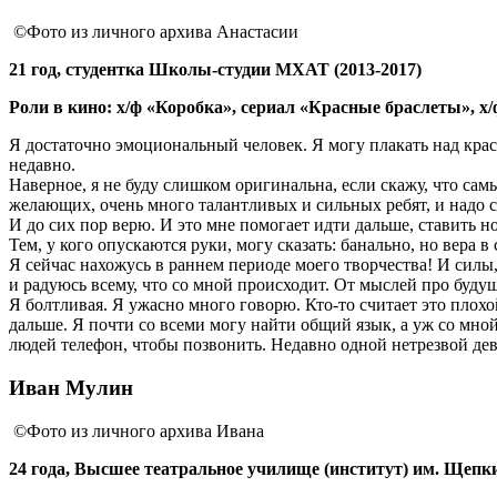
©Фото из личного архива Анастасии
21 год, студентка Школы-студии МХАТ (2013-2017)
Роли в кино: х/ф «Коробка», сериал «Красные браслеты», х
Я достаточно эмоциональный человек. Я могу плакать над кра
недавно.
Наверное, я не буду слишком оригинальна, если скажу, что са
желающих, очень много талантливых и сильных ребят, и надо ст
И до сих пор верю. И это мне помогает идти дальше, ставить н
Тем, у кого опускаются руки, могу сказать: банально, но вера 
Я сейчас нахожусь в раннем периоде моего творчества! И силы,
и радуюсь всему, что со мной происходит. От мыслей про буду
Я болтливая. Я ужасно много говорю. Кто-то считает это плох
дальше. Я почти со всеми могу найти общий язык, а уж со мной
людей телефон, чтобы позвонить. Недавно одной нетрезвой деву
Иван Мулин
©Фото из личного архива Ивана
24 года, Высшее театральное училище (институт) им. Щепки