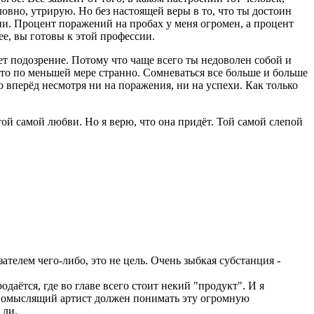
словно, утрирую. Но без настоящей веры в то, что ты достоин
ссии. Процент поражений на пробах у меня огромен, а процент
е, вы готовы к этой профессии.
ает подозрение. Потому что чаще всего ты недоволен собой и
 это по меньшей мере странно. Сомневаться все больше и больше
но вперёд несмотря ни на поражения, ни на успехи. Как только
й самой любви. Но я верю, что она придёт. Той самой слепой
ателем чего-либо, это не цель. Очень зыбкая субстанция -
аётся, где во главе всего стоит некий "продукт". И я
дравомыслящий артист должен понимать эту огромную
 ли.