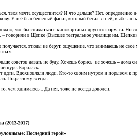
ся, твоя мечта осуществится? И что дальше? Нет, определенно не
у. У неё был бешеный фанат, который бегал за ней, выбегал на 
можно, мог бы сниматься в кинокартинах другого формата. Но слу
», – говорили в Щепке (Высшее театральное училище им. Щепки
олучается, этюды не берут, ощущение, что занимаешь не своё ме
аться.
льше советов давать не буду. Хочешь борись, не хочешь – дома с
ой курс. Боролась.
дет идти. Вдохновляли люди. Кто-то своим нутром и порывом к п
ла. По-разному всегда.
, чем занимаюсь... Да нет, тоже не всегда доволен.
а (2013-2017)
Неуловимые: Последний герой»