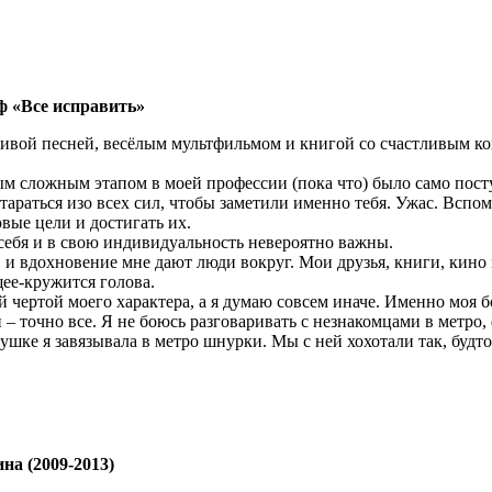
/ф «Все исправить»
сивой песней, весёлым мультфильмом и книгой со счастливым ко
мым сложным этапом в моей профессии (пока что) было само пос
араться изо всех сил, чтобы заметили именно тебя. Ужас. Вспоми
овые цели и достигать их.
в себя и в свою индивидуальность невероятно важны.
 и вдохновение мне дают люди вокруг. Мои друзья, книги, кино 
щее-кружится голова.
ой чертой моего характера, а я думаю совсем иначе. Именно моя
 – точно все. Я не боюсь разговаривать с незнакомцами в метро
шке я завязывала в метро шнурки. Мы с ней хохотали так, будто 
на (2009-2013)