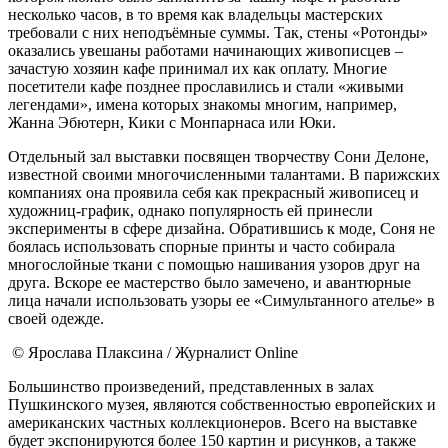
несколько часов, в то время как владельцы мастерских
требовали с них неподъёмные суммы. Так, стены «Ротонды»
оказались увешаны работами начинающих живописцев –
зачастую хозяин кафе принимал их как оплату. Многие
посетители кафе позднее прославились и стали «живыми
легендами», имена которых знакомы многим, например,
Жанна Эбютерн, Кики с Монпарнаса или Юки.
Отдельный зал выставки посвящен творчеству Сони Делоне,
известной своими многочисленными талантами. В парижских
компаниях она проявила себя как прекрасный живописец и
художниц-график, однако популярность ей принесли
эксперименты в сфере дизайна. Обратившись к моде, Соня не
боялась использовать спорные принты и часто собирала
многослойные ткани с помощью нашивания узоров друг на
друга. Вскоре ее мастерство было замечено, и авантюрные
лица начали использовать узоры ее «Симультанного ателье» в
своей одежде.
© Ярослава Плаксина / Журналист Online
Большинство произведений, представленных в залах
Пушкинского музея, являются собственностью европейских и
американских частных коллекционеров. Всего на выставке
будет экспонируются более 150 картин и рисунков, а также