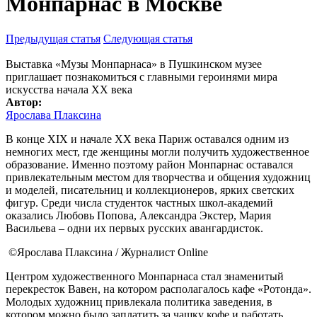
Монпарнас в Москве
Предыдущая статья
Следующая статья
Выставка «Музы Монпарнаса» в Пушкинском музее
приглашает познакомиться с главными героинями мира
искусства начала ХХ века
Автор:
Ярослава Плаксина
В конце XIX и начале ХХ века Париж оставался одним из
немногих мест, где женщины могли получить художественное
образование. Именно поэтому район Монпарнас оставался
привлекательным местом для творчества и общения художниц
и моделей, писательниц и коллекционеров, ярких светских
фигур. Среди числа студенток частных школ-академий
оказались Любовь Попова, Александра Экстер, Мария
Васильева – одни их первых русских авангардисток.
©Ярослава Плаксина / Журналист Online
Центром художественного Монпарнаса стал знаменитый
перекресток Вавен, на котором располагалось кафе «Ротонда».
Молодых художниц привлекала политика заведения, в
котором можно было заплатить за чашку кофе и работать