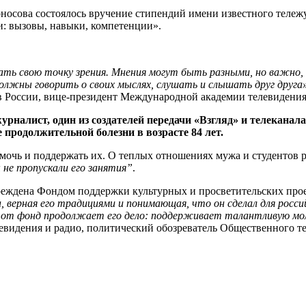
носова состоялось вручение стипендий имени известного тележ
и: вызовы, навыки, компетенции».
 свою точку зрения. Мнения могут быть разными, но важно, чт
олжны говорить о своих мыслях, слушать и слышать друг друга
в России, вице-президент Международной академии телевидения
рналист, один из создателей передачи «Взгляд» и телеканал
е продолжительной болезни в возрасте 84 лет.
мочь и поддержать их. О теплых отношениях мужа и студентов р
 не пропускали его занятия”
.
еждена Фондом поддержки культурных и просветительских прое
, верная его традициями и понимающая, что он сделал для росс
этот фонд продолжает его дело: поддерживает талантливую м
идения и радио, политический обозреватель Общественного те