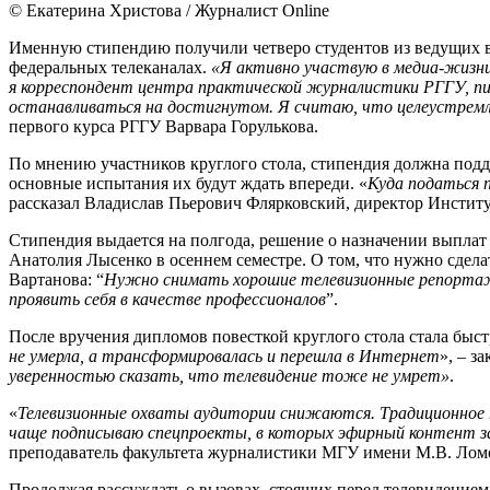
© Екатерина Христова / Журналист Online
Именную стипендию получили четверо студентов из ведущих в
федеральных телеканалах.
«Я активно участвую в медиа-жизни
я корреспондент центра практической журналистики РГГУ, пи
останавливаться на достигнутом. Я считаю, что целеустремл
первого курса РГГУ Варвара Горулькова.
По мнению участников круглого стола, стипендия должна под
основные испытания их будут ждать впереди. «
Куда податься 
рассказал Владислав Пьерович Флярковский, директор Институт
Стипендия выдается на полгода, решение о назначении выплат
Анатолия Лысенко в осеннем семестре. О том, что нужно сдела
Вартанова: “
Нужно снимать хорошие телевизионные репортажи
проявить себя в качестве профессионалов
”.
После вручения дипломов повесткой круглого стола стала быст
не умерла, а трансформировалась и перешла в Интернет
», – з
уверенностью сказать, что телевидение тоже не умрет»
.
«
Телевизионные охваты аудитории снижаются. Традиционное те
чаще подписываю спецпроекты, в которых эфирный контент 
преподаватель факультета журналистики МГУ имени М.В. Лом
Продолжая рассуждать о вызовах, стоящих перед телевидением,