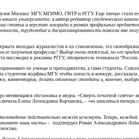
узов Москвы: МГУ, МГИМО, ГИТР и РГГУ. Еще пятеро стали ее 
 нашего университета: я автор-редактор студенческого канал
шу статьи и верстаю лонгриды в рамках профильных предметов
енность, трудолюбие и дисциплинированность помогли мне пол
держать молодых журналистов в их становлении, это своеобраз
после получения профессии? Выбор очень тяжелый, но его прид
а массмедиа и рекламы РГГУ, обозреватель телеканала “Россия-
 принимают не ученые и преподаватели, а сами студенты. Совсе
ть студентам журфака МГУ, чтобы попасть в конкурс, рассказала
, комментарии, делать отличные стендапы и, конечно, выбир
ро меняющаяся обстановка в медиа. «Смерть печатной газеты» в
аключила Елена Леонидовна Вартанова, – «
но опасаться теперь 
левидение действительно может исчезнуть. Теперь, каждый раз 
занимает лишь часть»
– подтвердил Роман Александрович Лобаш
оносова.
 Роман Александрович рассказал о роли искусственного интелле