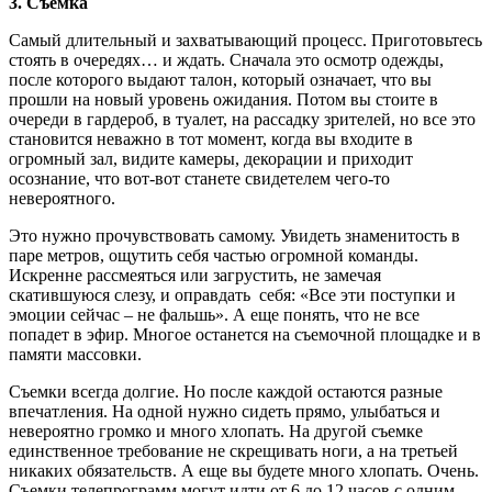
3. Съемка
Самый длительный и захватывающий процесс. Приготовьтесь
стоять в очередях… и ждать. Сначала это осмотр одежды,
после которого выдают талон, который означает, что вы
прошли на новый уровень ожидания. Потом вы стоите в
очереди в гардероб, в туалет, на рассадку зрителей, но все это
становится неважно в тот момент, когда вы входите в
огромный зал, видите камеры, декорации и приходит
осознание, что вот-вот станете свидетелем чего-то
невероятного.
Это нужно прочувствовать самому. Увидеть знаменитость в
паре метров, ощутить себя частью огромной команды.
Искренне рассмеяться или загрустить, не замечая
скатившуюся слезу, и оправдать себя: «Все эти поступки и
эмоции сейчас – не фальшь». А еще понять, что не все
попадет в эфир. Многое останется на съемочной площадке и в
памяти массовки.
Съемки всегда долгие. Но после каждой остаются разные
впечатления. На одной нужно сидеть прямо, улыбаться и
невероятно громко и много хлопать. На другой съемке
единственное требование не скрещивать ноги, а на третьей
никаких обязательств. А еще вы будете много хлопать. Очень.
Съемки телепрограмм могут идти от 6 до 12 часов с одним