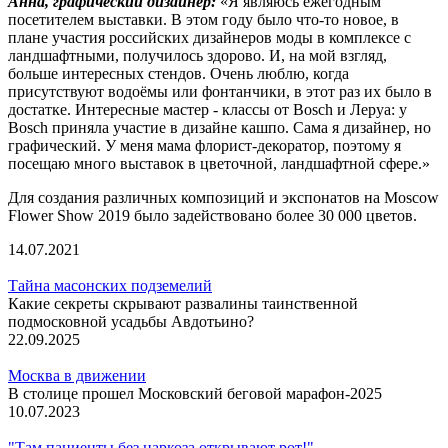
Анна, графический дизайнер:
«Я являюсь ежегодным
посетителем выставки. В этом году было что-то новое, в
плане участия российских дизайнеров моды в комплексе с
ландшафтными, получилось здорово. И, на мой взгляд,
больше интересных стендов. Очень люблю, когда
присутствуют водоёмы или фонтанчики, в этот раз их было в
достатке. Интересные мастер - классы от Bosch и Леруа: у
Bosch приняла участие в дизайне кашпо. Сама я дизайнер, но
графический. У меня мама флорист-декоратор, поэтому я
посещаю много выставок в цветочной, ландшафтной сфере.»
Для создания различных композиций и экспонатов на Moscow
Flower Show 2019 было задействовано более 30 000 цветов.
14.07.2021
Тайна масонских подземелий
Какие секреты скрывают развалины таинственной
подмосковной усадьбы Авдотьино?
22.09.2025
Москва в движении
В столице прошел Московский беговой марафон-2025
10.07.2023
"Там пациенты без наркоза открывают рот!"