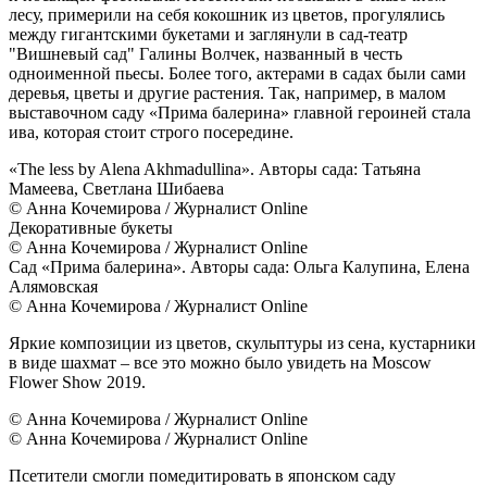
лесу, примерили на себя кокошник из цветов, прогулялись
между гигантскими букетами и заглянули в сад-театр
"Вишневый сад" Галины Волчек, названный в честь
одноименной пьесы. Более того, актерами в садах были сами
деревья, цветы и другие растения. Так, например, в малом
выставочном саду «Прима балерина» главной героиней стала
ива, которая стоит строго посередине.
«The less by Alena Akhmadullina». Авторы сада: Татьяна
Мамеева, Светлана Шибаева
© Анна Кочемирова / Журналист Online
Декоративные букеты
© Анна Кочемирова / Журналист Online
Сад «Прима балерина». Авторы сада: Ольга Калупина, Елена
Алямовская
© Анна Кочемирова / Журналист Online
Яркие композиции из цветов, скульптуры из сена, кустарники
в виде шахмат – все это можно было увидеть на Moscow
Flower Show 2019.
© Анна Кочемирова / Журналист Online
© Анна Кочемирова / Журналист Online
Псетители смогли помедитировать в японском саду