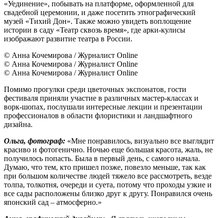
«Уединение», побывать на платформе, оформленной для
свадебной церемонии, и даже посетить этнографический
музей «Тихий Дон». Также можно увидеть воплощение
истории в саду «Театр сквозь время», где арки-кулисы
изображают развитие театра в России.
© Анна Кочемирова / Журналист Online
© Анна Кочемирова / Журналист Online
© Анна Кочемирова / Журналист Online
Помимо прогулки среди цветочных экспонатов, гости
фестиваля приняли участие в различных мастер-классах и
ворк-шопах, послушали интересные лекции и презентации
профессионалов в области флористики и ландшафтного
дизайна.
Ольга, фотограф:
«Мне понравилось, визуально все выглядит
красиво и фотогенично. Ночью еще большая красота, жаль, не
получилось попасть. Была в первый день, с самого начала.
Думаю, что тем, кто пришел позже, повезло меньше, так как
при большом количестве людей тяжело все рассмотреть, везде
толпа, толкотня, очереди и суета, потому что проходы узкие и
все сады расположены близко друг к другу. Понравился очень
японский сад – атмосферно.»