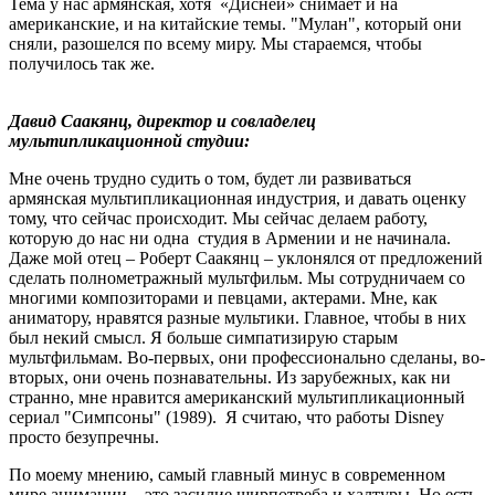
Тема у нас армянская, хотя «Дисней» снимает и на
американские, и на китайские темы. "Мулан", который они
сняли, разошелся по всему миру. Мы стараемся, чтобы
получилось так же.
Давид Саакянц, директор и совладелец
мультипликационной студии:
Мне очень трудно судить о том, будет ли развиваться
армянская мультипликационная индустрия, и давать оценку
тому, что сейчас происходит. Мы сейчас делаем работу,
которую до нас ни одна студия в Армении и не начинала.
Даже мой отец – Роберт Саакянц – уклонялся от предложений
сделать полнометражный мультфильм. Мы сотрудничаем со
многими композиторами и певцами, актерами. Мне, как
аниматору, нравятся разные мультики. Главное, чтобы в них
был некий смысл. Я больше симпатизирую старым
мультфильмам. Во-первых, они профессионально сделаны, во-
вторых, они очень познавательны. Из зарубежных, как ни
странно, мне нравится американский мультипликационный
сериал "Cимпсоны" (1989). Я считаю, что работы Disney
просто безупречны.
По моему мнению, самый главный минус в современном
мире анимации – это засилие ширпотреба и халтуры. Но есть