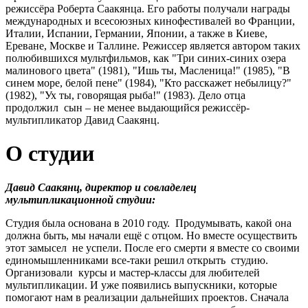
режиссёра Роберта Саакянца. Его работы получали награды
международных и всесоюзных кинофестивалей во Франции,
Италии, Испании, Германии, Японии, а также в Киеве,
Ереване, Москве и Таллине. Режиссер является автором таких
полюбившихся мультфильмов, как "Три синих-синих озера
малинового цвета" (1981), "Ишь ты, Масленица!" (1985), "В
синем море, белой пене" (1984), "Кто расскажет небылицу?"
(1982), "Ух ты, говорящая рыба!" (1983). Дело отца
продолжил сын – не менее выдающийся режиссёр-
мультипликатор Давид Саакянц.
О студии
Давид Саакянц, директор и совладелец
мультипликационной студии:
Студия была основана в 2010 году. Продумывать, какой она
должна быть, мы начали ещё с отцом. Но вместе осуществить
этот замысел не успели. После его смерти я вместе со своими
единомышленниками все-таки решил открыть студию.
Организовали курсы и мастер-классы для любителей
мультипликации. И уже появились выпускники, которые
помогают нам в реализации дальнейших проектов. Сначала