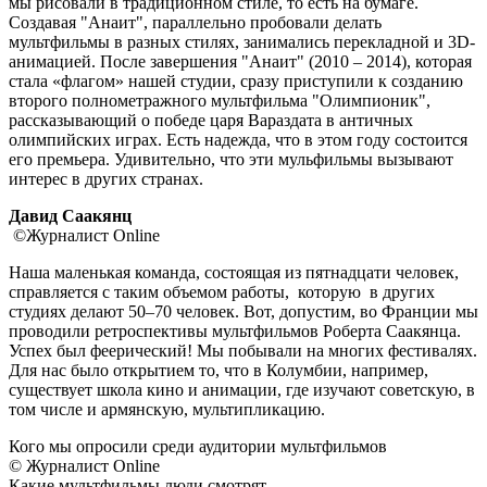
мы рисовали в традиционном стиле, то есть на бумаге.
Создавая "Анаит", параллельно пробовали делать
мультфильмы в разных стилях, занимались перекладной и 3D-
анимацией. После завершения "Анаит" (2010 – 2014), которая
стала «флагом» нашей студии, сразу приступили к созданию
второго полнометражного мультфильма "Олимпионик",
рассказывающий о победе царя Вараздата в античных
олимпийских играх. Есть надежда, что в этом году состоится
его премьера. Удивительно, что эти мульфильмы вызывают
интерес в других странах.
Давид Саакянц
©Журналист Online
Наша маленькая команда, состоящая из пятнадцати человек,
справляется с таким объемом работы, которую в других
студиях делают 50–70 человек. Вот, допустим, во Франции мы
проводили ретроспективы мультфильмов Роберта Саакянца.
Успех был феерический! Мы побывали на многих фестивалях.
Для нас было открытием то, что в Колумбии, например,
существует школа кино и анимации, где изучают советскую, в
том числе и армянскую, мультипликацию.
Кого мы опросили среди аудитории мультфильмов
© Журналист Online
Какие мультфильмы люди смотрят