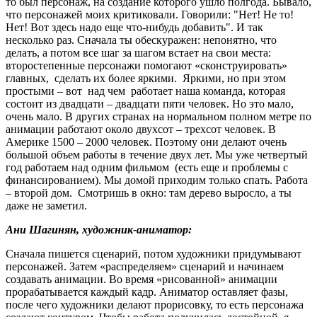
то был персонаж, на создание которого ушло полгода. Бывало,
что персонажей моих критиковали. Говорили: "Нет! Не то!
Нет! Вот здесь надо еще что-нибудь добавить". И так
несколько раз. Сначала ты обескуражен: непонятно, что
делать, а потом все шаг за шагом встает на свои места:
второстепенные персонажи помогают «сконструировать»
главных, сделать их более яркими. Яркими, но при этом
простыми – вот над чем работает наша команда, которая
состоит из двадцати – двадцати пяти человек. Но это мало,
очень мало. В других странах на нормальном полном метре по
анимации работают около двухсот – трехсот человек. В
Америке 1500 – 2000 человек. Поэтому они делают очень
большой объем работы в течение двух лет. Мы уже четвертый
год работаем над одним фильмом (есть еще и проблемы с
финансированием). Мы домой приходим только спать. Работа
– второй дом. Смотришь в окно: там дерево выросло, а ты
даже не заметил.
Ани Шагинян, художник-аниматор:
Сначала пишется сценарий, потом художники придумывают
персонажей. Затем «распределяем» сценарий и начинаем
создавать анимации. Во время «рисованной» анимации
прорабатывается каждый кадр. Аниматор оставляет фазы,
после чего художники делают прорисовку, то есть персонажа