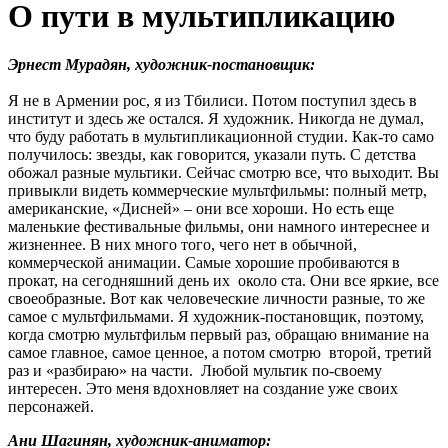
О пути в мультипликацию
Эрнест Мурадян, х
удожник-постановщик:
Я не в Армении рос, я из Тбилиси. Потом поступил здесь в
институт и здесь же остался. Я художник. Никогда не думал,
что буду работать в мультипликационной студии. Как-то само
получилось: звезды, как говорится, указали путь. С детства
обожал разные мультики. Сейчас смотрю все, что выходит. Вы
привыкли видеть коммерческие мультфильмы: полный метр,
американские, «Дисней» – они все хороши. Но есть еще
маленькие фестивальные фильмы, они намного интереснее и
жизненнее. В них много того, чего нет в обычной,
коммерческой анимации. Самые хорошие пробиваются в
прокат, на сегодняшний день их около ста. Они все яркие, все
своеобразные. Вот как человеческие личности разные, то же
самое с мультфильмами. Я художник-постановщик, поэтому,
когда смотрю мультфильм первый раз, обращаю внимание на
самое главное, самое ценное, а потом смотрю второй, третий
раз и «разбираю» на части. Любой мультик по-своему
интересен. Это меня вдохновляет на создание уже своих
персонажей.
Ани Шагинян, художник-
аниматор: