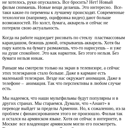
не хотелось, руки опускались. Все бросить? Нет! Новый
фильм снимаешь. Новые вещи делаешь. Это интересно. Все-
таки какие-то перемены к лучшему происходят. Современные
технологии (например, оцифровка видео) дают больше
возможностей. Но холст, бумага, акварель и сейчас не
потеряли свою актуальность.
Когда на работе надоедает рисовать по стеклу пластмассовым
карандашом, бежишь домой, открываешь акварель. Хотя бы
пару капель на бумагу размажешь, что-то нарисуешь – и уже
на душе спокойнее. Это как наркотик. Без этого нельзя. Без
бумаги нельзя никак.
Раньше мы смотрели только на экран в телевизоре, а сейчас
этих телеэкранов стало больше. Даже в кармане есть
маленький телеэкран. Везде нас окружает анимация. Даже в
телефоне – анимация. Так что перспективы в любом случае
есть.
Мы надеемся, что наши мультфильмы будут популярны и в
других странах. Мы стараемся. Думали, что «Анаит» в
переводе выйдет за пределы Армении. Но, к сожалению, из-за
проблем с финансированием этого не произошло. Фильм так
и остался на армянском языке. Хотя он сейчас в интернете, в
Москве все владеющие армянским могли его посмотреть.