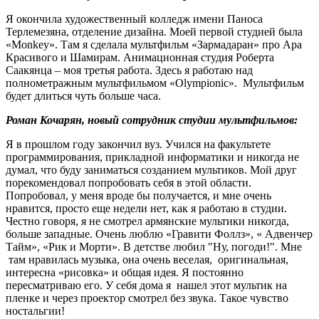
Я окончила художественный колледж имени Паноса
Терлемезяна, отделение дизайна. Моей первой студией была
«Monkey». Там я сделала мультфильм «Зармадаран» про Ара
Красивого и Шамирам. Анимационная студия Роберта
Саакянца – моя третья работа. Здесь я работаю над
полнометражным мультфильмом «Olympionic». Мультфильм
будет длиться чуть больше часа.
Роман Кочарян, новый сотрудник студии мультфильмов:
Я в прошлом году закончил вуз. Учился на факультете
программирования, прикладной информатики и никогда не
думал, что буду заниматься созданием мультиков. Мой друг
порекомендовал попробовать себя в этой области.
Попробовал, у меня вроде бы получается, и мне очень
нравится, просто еще недели нет, как я работаю в студии.
Честно говоря, я не смотрел армянские мультики никогда,
больше западные. Очень люблю «Гравити Фоллз», « Адвенчер
Тайм», «Рик и Морти». В детстве любил "Ну, погоди!". Мне
там нравилась музыка, она очень веселая, оригинальная,
интересна «рисовка» и общая идея. Я постоянно
пересматриваю его. У себя дома я нашел этот мультик на
пленке и через проектор смотрел без звука. Такое чувство
ностальгии!