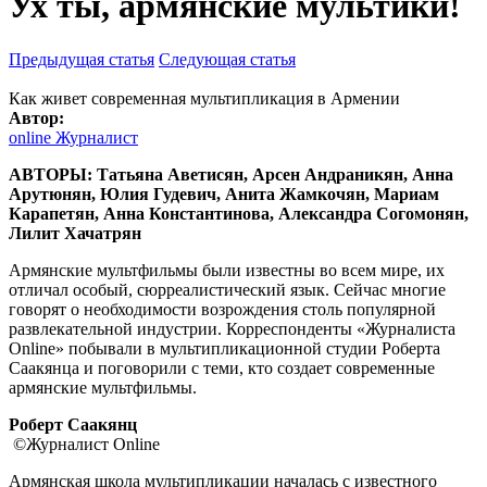
Ух ты, армянские мультики!
Предыдущая статья
Следующая статья
Как живет современная мультипликация в Армении
Автор:
online Журналист
АВТОРЫ:
Татьяна Аветисян, Арсен Андраникян, Анна
Арутюнян, Юлия Гудевич, Анита Жамкочян, Мариам
Карапетян, Анна Константинова, Александра Согомонян,
Лилит Хачатрян
Армянские мультфильмы были известны во всем мире, их
отличал особый, сюрреалистический язык. Сейчас многие
говорят о необходимости возрождения столь популярной
развлекательной индустрии. Корреспонденты «Журналиста
Online» побывали в мультипликационной студии Роберта
Саакянца и поговорили с теми, кто создает современные
армянские мультфильмы.​
Роберт Саакянц
©Журналист Online
Армянская школа мультипликации началась с известного