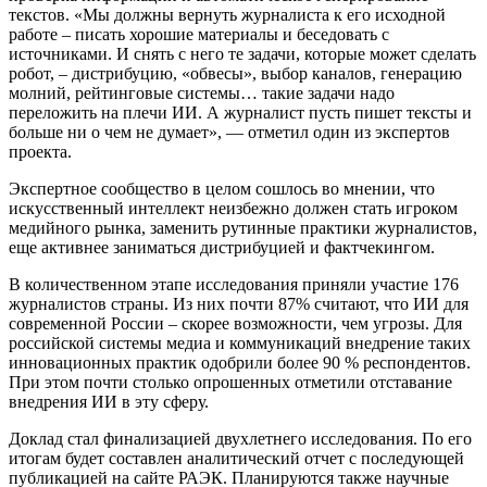
текстов. «Мы должны вернуть журналиста к его исходной
работе – писать хорошие материалы и беседовать с
источниками. И снять с него те задачи, которые может сделать
робот, – дистрибуцию, «обвесы», выбор каналов, генерацию
молний, рейтинговые системы… такие задачи надо
переложить на плечи ИИ. А журналист пусть пишет тексты и
больше ни о чем не думает», — отметил один из экспертов
проекта.
Экспертное сообщество в целом сошлось во мнении, что
искусственный интеллект неизбежно должен стать игроком
медийного рынка, заменить рутинные практики журналистов,
еще активнее заниматься дистрибуцией и фактчекингом.
В количественном этапе исследования приняли участие 176
журналистов страны. Из них почти 87% считают, что ИИ для
современной России – скорее возможности, чем угрозы. Для
российской системы медиа и коммуникаций внедрение таких
инновационных практик одобрили более 90 % респондентов.
При этом почти столько опрошенных отметили отставание
внедрения ИИ в эту сферу.
Доклад стал финализацией двухлетнего исследования. По его
итогам будет составлен аналитический отчет с последующей
публикацией на сайте РАЭК. Планируются также научные