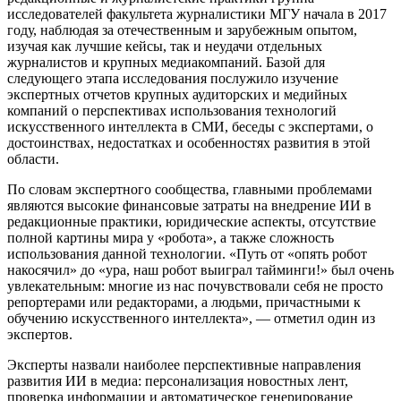
исследователей факультета журналистики МГУ начала в 2017
году, наблюдая за отечественным и зарубежным опытом,
изучая как лучшие кейсы, так и неудачи отдельных
журналистов и крупных медиакомпаний. Базой для
следующего этапа исследования послужило изучение
экспертных отчетов крупных аудиторских и медийных
компаний о перспективах использования технологий
искусственного интеллекта в СМИ, беседы с экспертами, о
достоинствах, недостатках и особенностях развития в этой
области.
По словам экспертного сообщества, главными проблемами
являются высокие финансовые затраты на внедрение ИИ в
редакционные практики, юридические аспекты, отсутствие
полной картины мира у «робота», а также сложность
использования данной технологии. «Путь от «опять робот
накосячил» до «ура, наш робот выиграл тайминги!» был очень
увлекательным: многие из нас почувствовали себя не просто
репортерами или редакторами, а людьми, причастными к
обучению искусственного интеллекта», — отметил один из
экспертов.
Эксперты назвали наиболее перспективные направления
развития ИИ в медиа: персонализация новостных лент,
проверка информации и автоматическое генерирование